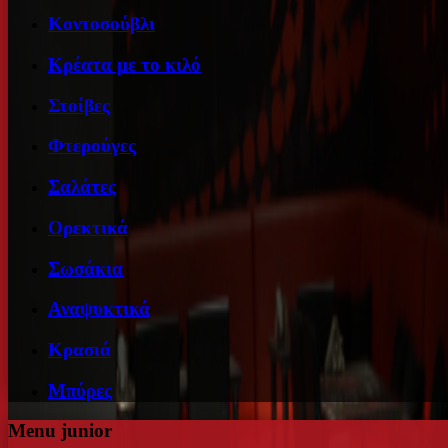
Κοντοσούβλι
Κρέατα με το κιλό
Στοίβες
Φτερούγες
Σαλάτες
Ορεκτικά
Σωσάκια
Αναψυκτικά
Κρασιά
Μπύρες
Menu junior