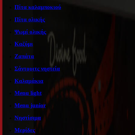
Πίτα καλαμποκιού
Πίτα ολικής
Ψωμί ολικής
Καζύμι
Ζαπάτα
Σάντουιτς νηστεία
Καλαμάκια
Menu light
Menu junior
Νηστίσιμα
Μερίδες