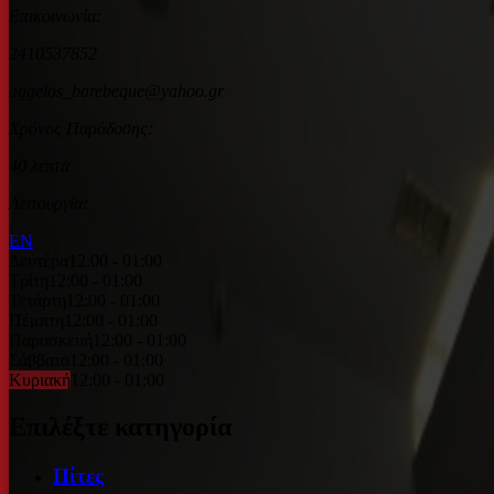
Επικοινωνία:
2410537852
aggelos_barebeque@yahoo.gr
Χρόνος Παράδοσης:
40 λεπτά
Λειτουργία:
EN
Δευτέρα
12:00 - 01:00
Τρίτη
12:00 - 01:00
Τετάρτη
12:00 - 01:00
Πέμπτη
12:00 - 01:00
Παρασκευή
12:00 - 01:00
Σάββατο
12:00 - 01:00
Κυριακή
12:00 - 01:00
Επιλέξτε κατηγορία
Πίτες