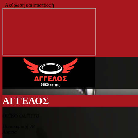
Ακύρωση και επιστροφή
ΑΓΓΕΛΟΣ
ΘΕΪΚΟ ΦΑΓΗΤΟ
Παπακυριαζή 28
Λάρισα