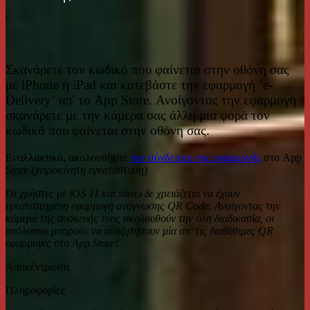
Σκανάρετε τον κωδικό που φαίνεται στην οθόνη σας
με iPhone ή iPad και κατεβάστε την εφαρμογή `e-
Delivery` απ' το App Store. Ανοίγοντας την εφαρμογή
σκανάρετε με την κάμερα σας άλλη μια φορά τον
κωδικό που φαίνεται στην οθόνη σας.
Εναλλακτικά, ακολουθήστε
τον σύνδεσμο της εφαρμογής
στο App
Store
(χειροκίνητη εγκατάσταση)
Οι χρήστες με iOS 11 και πάνω δε χρειάζεται να έχουν
εγκατεστημένη εφαρμογή ανάγνωσης QR Code. Ανοίγοντας την
κάμερα της συσκευής τους ακολουθούν την όλη διαδικασία, οι
υπόλοιποι μπορούν να αναζητήσουν μία απ' τις διαθέσιμες QR
εφαρμογές στο App Store!
Αποκέντρωση
Πληροφορίες