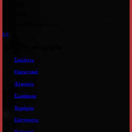
Επικοινωνία:
2410613403
apokentrosi1987@gmail.com
EN
Επιλέξτε κατηγορία
Σαλάτες
Ορεκτικά
Αλοιφές
Σωσάκια
Τεμάχια
Σάντουιτς
Τυλιχτά