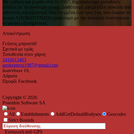
Με ευθύνη και μεράκι από το 1987, δημιουργούμε μοναδικές
γεύσεις με τα αγνότερα υλικά. Διαθέτουμε μια μεγάλη ποικιλία από
σάντουιτς και κρεατικά, όλα ελεγμένα ένα προς ένα, που έκαναν το
όνομα ΑΠΟΚΕΝΤΡΩΣΗ συνώνυμο με την ανώτερη ποιότητα και
τη φιλική εξυπηρέτηση.
Αποκέντρωση
Γεύσεις μπροστά!
Σχετικά με εμάς
Τοποθεσία στον χάρτη
2410613403
apokentrosi1987@gmail.com
Ιωαννίνων 19,
Λάρισα
Προφίλ Facebook
Copyright © 2026
Poseidon Software SA
All
Establishments
AddGetDefaultBodyses
Geocodes
Strict Bounds
Εισαγωγή από GPS