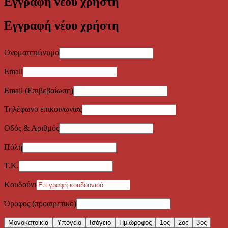
Εγγραφή νέου χρήστη
Εγγραφή νέου χρήστη
Ονοματεπώνυμο
Email
Email (Επιβεβαίωση)
Τηλέφωνο επικοινωνίας
Οδός & Αριθμός
Πόλη
Τ.Κ.
Κουδούνι
Όροφος (προαιρετικό)
Μονοκατοικία
Υπόγειο
Ισόγειο
Ημιώροφος
1ος
2ος
3ος