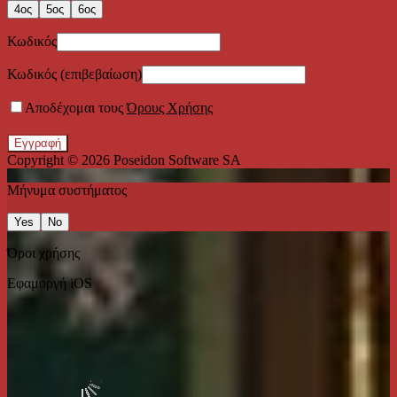
4ος
5ος
6ος
Κωδικός
Κωδικός (επιβεβαίωση)
Αποδέχομαι τους
Όρους Χρήσης
Εγγραφή
Copyright © 2026
Poseidon Software SA
Μήνυμα συστήματος
Yes
No
Όροι χρήσης
Εφαμοργή iOS