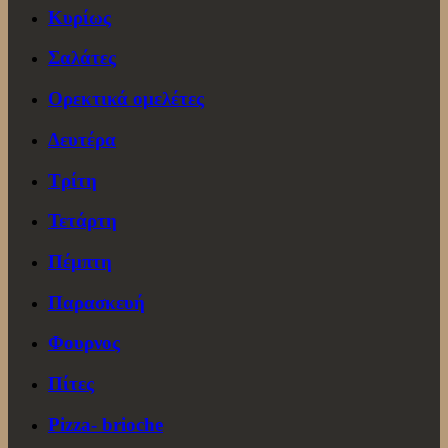
Κυρίως
Σαλάτες
Ορεκτικά ομελέτες
Δευτέρα
Τρίτη
Τετάρτη
Πέμπτη
Παρασκευή
Φουρνος
Πίτες
Pizza- brioche