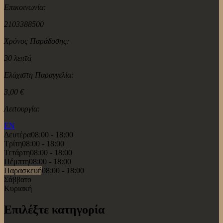
Επικοινωνία:
2103388500
Χρόνος Παράδοσης:
30 λεπτά
Ελάχιστη Παραγγελία:
3,00 €
Λειτουργία:
EN
Δευτέρα
08:00 - 18:00
Τρίτη
08:00 - 18:00
Τετάρτη
08:00 - 18:00
Πέμπτη
08:00 - 18:00
Παρασκευή
08:00 - 18:00
Σάββατο
Κυριακή
Επιλέξτε κατηγορία