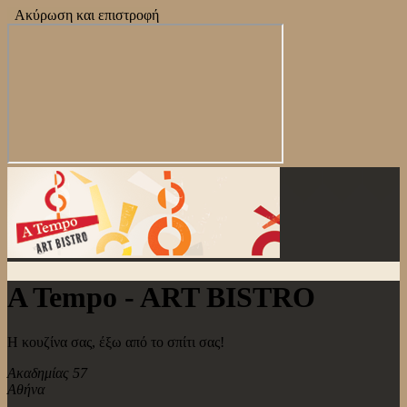
Ακύρωση και επιστροφή
A Tempo - ART BISTRO
Η κουζίνα σας, έξω από το σπίτι σας!
Ακαδημίας 57
Αθήνα