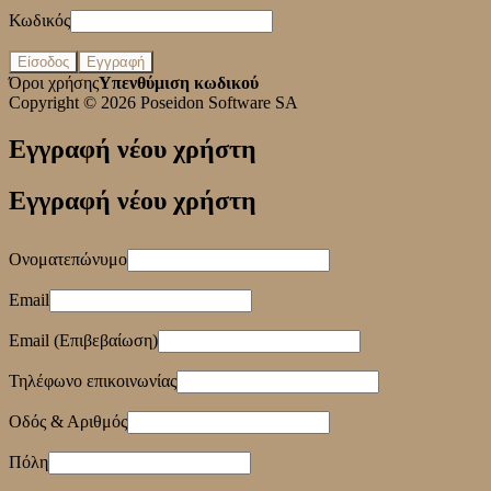
Κωδικός
Είσοδος
Εγγραφή
Όροι χρήσης
Υπενθύμιση κωδικού
Copyright © 2026
Poseidon Software SA
Εγγραφή νέου χρήστη
Εγγραφή νέου χρήστη
Ονοματεπώνυμο
Email
Email (Επιβεβαίωση)
Τηλέφωνο επικοινωνίας
Οδός & Αριθμός
Πόλη