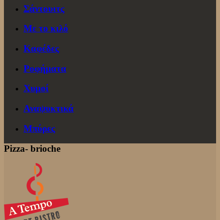
Σάντουιτς
Με το κιλό
Καφέδες
Ροφήματα
Χυμοί
Αναψυκτικά
Μπύρες
Pizza- brioche