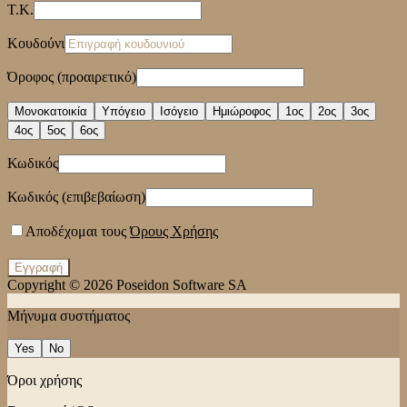
Τ.Κ.
Κουδούνι
Όροφος (προαιρετικό)
Μονοκατοικία
Υπόγειο
Ισόγειο
Ημιώροφος
1ος
2ος
3ος
4ος
5ος
6ος
Κωδικός
Κωδικός (επιβεβαίωση)
Αποδέχομαι τους
Όρους Χρήσης
Εγγραφή
Copyright © 2026
Poseidon Software SA
Μήνυμα συστήματος
Yes
No
Όροι χρήσης