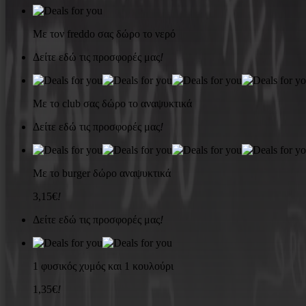
Με τον freddo σας δώρο το νερό
Δείτε εδώ τις προσφορές μας
!
Με το club σας δώρο το αναψυκτικά
Δείτε εδώ τις προσφορές μας
!
Με το burger δώρο αναψυκτικά
3,15€
!
Δείτε εδώ τις προσφορές μας
!
1 φυσικός χυμός και 1 κουλούρι
1,35€
!