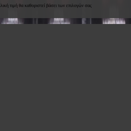
λική τιμή θα καθοριστεί βάσει των επιλογών σας