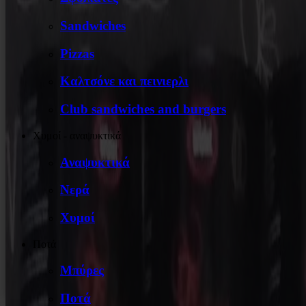
Sandwiches
Pizzas
Καλτσόνε και πεινιερλι
Club sandwiches and burgers
Χυμοί - αναψυκτικά
Αναψυκτικά
Νερά
Χυμοί
Ποτά
Μπύρες
Ποτά