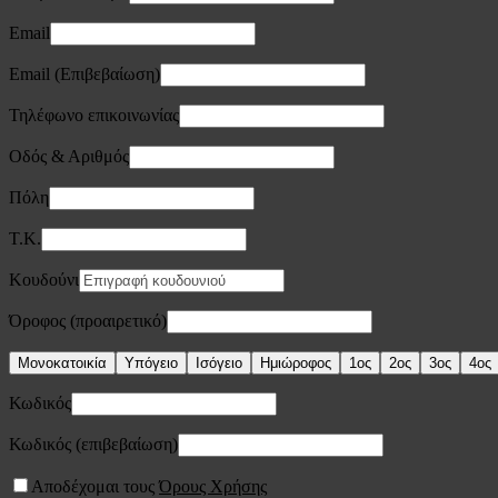
Email
Email (Επιβεβαίωση)
Τηλέφωνο επικοινωνίας
Οδός & Αριθμός
Πόλη
Τ.Κ.
Κουδούνι
Όροφος (προαιρετικό)
Μονοκατοικία
Υπόγειο
Ισόγειο
Ημιώροφος
1ος
2ος
3ος
4ος
Κωδικός
Κωδικός (επιβεβαίωση)
Αποδέχομαι τους
Όρους Χρήσης