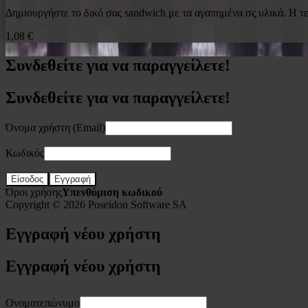
Δημιουργήστε το δικό σας sandwich με τα αγαπημένα σς υλικά. Η τε
1,08 €
Συνδεθείτε για να παραγγείλετε!
Συνδεθείτε για να παραγγείλετε!
Όνομα χρήστη (Email)
Κωδικός
Είσοδος
Εγγραφή
Όροι χρήσης
Υπενθύμιση κωδικού
Copyright © 2026
Poseidon Software SA
Εγγραφή νέου χρήστη
Εγγραφή νέου χρήστη
Ονοματεπώνυμο