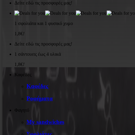
Δείτε εδώ τις προσφορές μας
!
1 σφολιάτα και 1 φυσικό χυμο
1,8€
!
Δείτε εδώ τις προσφορές μας
!
1 σάντουιτς έως 4 υλικά
1,8€
!
Καφέδες
Καφέδες
Ροφήματα
Φαγητό
My sandwiches
Σφολιάτες