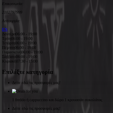
Επικοινωνία:
2102797999
Λειτουργία:
EN
Δευτέρα
06:00 - 19:00
Τρίτη
06:00 - 19:00
Τετάρτη
06:00 - 19:00
Πέμπτη
06:00 - 19:00
Παρασκευή
06:00 - 19:00
Σάββατο
06:00 - 19:00
Κυριακή
07:30 - 15:00
Επιλέξτε κατηγορία
Δείτε εδώ τις προσφορές μας
!
1 freddo ή cappuccino και δώρο 1 κρουασάν σοκολάτας
Δείτε εδώ τις προσφορές μας
!