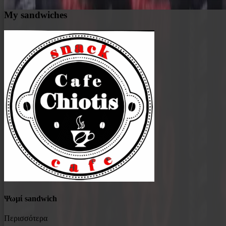
My sandwiches
Ψωμί sandwich
Περισσότερα