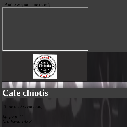
Ακύρωση και επιστροφή
Cafe chiotis
Είμαστε εδώ για εσάς
Σμύρνης 11
Νέα Ιωνία 142 31