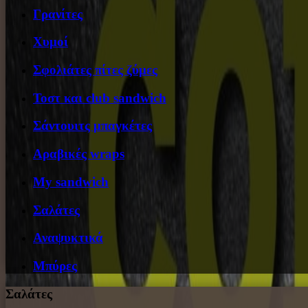
Γρανίτες
Χυμοί
Σφολιάτες πίτες ζύμες
Τοστ και club sandwich
Σάντουιτς μπαγκέτες
Αραβικές wraps
My sandwich
Σαλάτες
Αναψυκτικά
Μπύρες
Σαλάτες