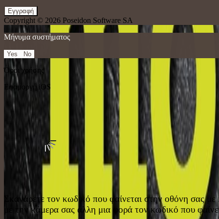
Εγγραφή
Copyright © 2026
Poseidon Software SA
Μήνυμα συστήματος
Yes
No
Όροι χρήσης
Εφαμοργή iOS
Σκανάρετε τον κωδικό που φαίνεται στην οθόνη σας με 
με την κάμερα σας άλλη μια φορά τον κωδικό που φαίνε