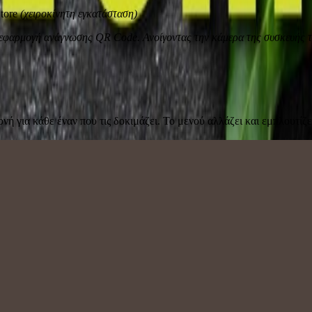
tore
(χειροκίνητη εγκατάσταση)
η εφαρμογή ανάγνωσης QR Code. Ανοίγοντας την κάμερα της συσκευής τ
ή για κάθε έναν που τις δοκιμάζει. Το μενού αλλάζει και εμπλουτίζε