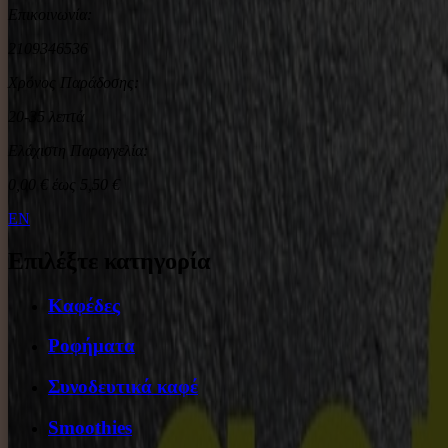
Επικοινωνία:
2109346536
Χρόνος Παράδοσης:
20-35 λεπτά
Ελάχιστη Παραγγελία:
0,00 € έως 5,50 €
EN
Επιλέξτε κατηγορία
Καφέδες
Ροφήματα
Συνοδευτικά καφέ
Smoothies