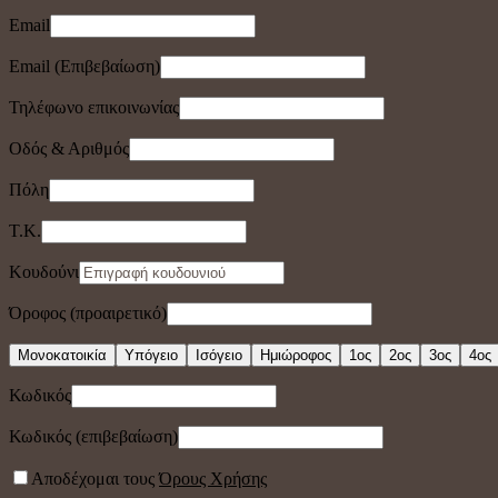
Email
Email (Επιβεβαίωση)
Τηλέφωνο επικοινωνίας
Οδός & Αριθμός
Πόλη
Τ.Κ.
Κουδούνι
Όροφος (προαιρετικό)
Μονοκατοικία
Υπόγειο
Ισόγειο
Ημιώροφος
1ος
2ος
3ος
4ος
Κωδικός
Κωδικός (επιβεβαίωση)
Αποδέχομαι τους
Όρους Χρήσης