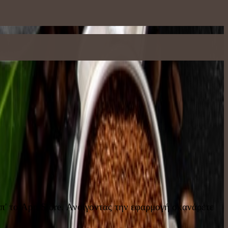
απ' το App Store. Ανοίγοντας την εφαρμογή σκανάρετε