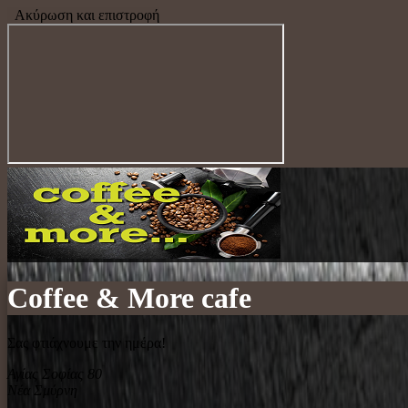
Ακύρωση και επιστροφή
Coffee & More cafe
Σας φτιάχνουμε την ημέρα!
Αγίας Σοφίας 80
Νέα Σμύρνη