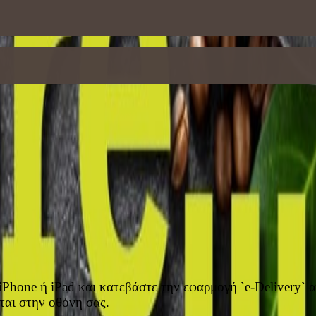
iPhone ή iPad και κατεβάστε την εφαρμογή `e-Delivery` 
ται στην οθόνη σας.