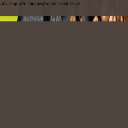
τόν, τριμμένη πραρμεζάνα και caesar sauce