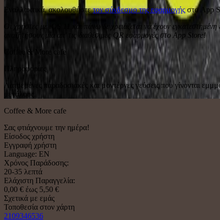
Εναλλακτικά, ακολουθήστε
τον σύνδεσμο της εφαρμογής
στο App S
Οι χρήστες με iOS 11 και πάνω δε χρειάζεται να έχουν εγκατεστημέν
αναζητήσουν μία απ' τις διαθέσιμες QR εφαρμογές στο App Store!
Coffee & More cafe
Πληροφορίες
Λατρεμένες παραδοσιακές και μοντέρνες γεύσεις που γίνονται εμμμον
μεγάλους.
Coffee & More cafe
Σας φτιάχνουμε την ημέρα!
Είσοδος χρήστη
Εγγραφή χρήστη
Language: EN
Χρόνος Παράδοσης:
20-35 λεπτά
Ελάχιστη Παραγγελία:
0,00 € έως 5,50 €
Σχετικά με εμάς
Τοποθεσία στον χάρτη
2109346536