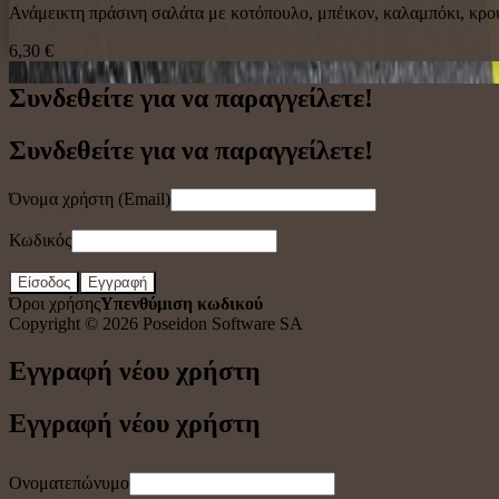
Ανάμεικτη πράσινη σαλάτα με κοτόπουλο, μπέικον, καλαμπόκι, κρου
6,30 €
Συνδεθείτε για να παραγγείλετε!
Συνδεθείτε για να παραγγείλετε!
Όνομα χρήστη (Email)
Κωδικός
Είσοδος
Εγγραφή
Όροι χρήσης
Υπενθύμιση κωδικού
Copyright © 2026
Poseidon Software SA
Εγγραφή νέου χρήστη
Εγγραφή νέου χρήστη
Ονοματεπώνυμο