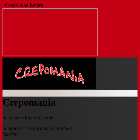
Cancel And Return
Crepomania
oi kaliteres krepes tis polis
olimpiou 21 ke partheniou vardaka
katerini