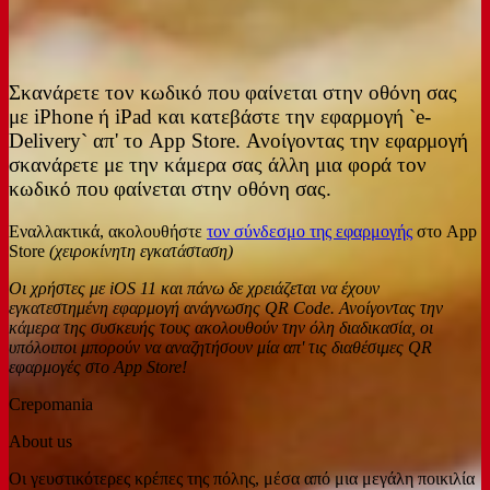
Σκανάρετε τον κωδικό που φαίνεται στην οθόνη σας
με iPhone ή iPad και κατεβάστε την εφαρμογή `e-
Delivery` απ' το App Store. Ανοίγοντας την εφαρμογή
σκανάρετε με την κάμερα σας άλλη μια φορά τον
κωδικό που φαίνεται στην οθόνη σας.
Εναλλακτικά, ακολουθήστε
τον σύνδεσμο της εφαρμογής
στο App
Store
(χειροκίνητη εγκατάσταση)
Οι χρήστες με iOS 11 και πάνω δε χρειάζεται να έχουν
εγκατεστημένη εφαρμογή ανάγνωσης QR Code. Ανοίγοντας την
κάμερα της συσκευής τους ακολουθούν την όλη διαδικασία, οι
υπόλοιποι μπορούν να αναζητήσουν μία απ' τις διαθέσιμες QR
εφαρμογές στο App Store!
Crepomania
About us
Οι γευστικότερες κρέπες της πόλης, μέσα από μια μεγάλη ποικιλία