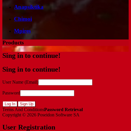
Anapsiktika
Chimoi
Mpires
Products
Sing in to continue!
Sing in to continue!
User Name (Email)
Password
Log In
Sign Up
Terms And Conditions
Password Retrieval
Copyright © 2026
Poseidon Software SA
User Registration