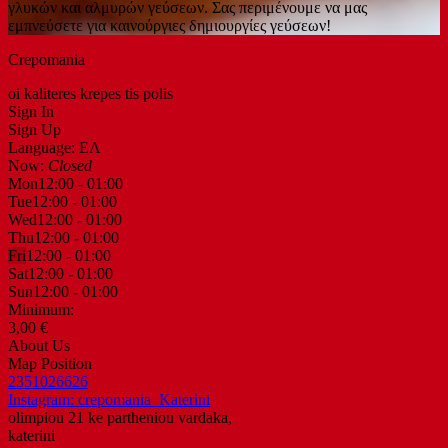
γλυκών και αλμυρών γεύσεων. Σας περιμένουμε να μας
εμπνεύσετε για καινούργιες δημιουργίες γεύσεων!
Crepomania
oi kaliteres krepes tis polis
Sign In
Sign Up
Language: ΕΛ
Now:
Closed
Mon
12:00 - 01:00
Tue
12:00 - 01:00
Wed
12:00 - 01:00
Thu
12:00 - 01:00
Fri
12:00 - 01:00
Sat
12:00 - 01:00
Sun
12:00 - 01:00
Minimum:
3,00 €
About Us
Map Position
2351026626
Instagram: crepomania_Katerini
olimpiou 21 ke partheniou vardaka,
katerini