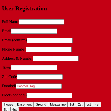
User Registration
Full Name
Email
Email (confirm)
Phone Number
Address & Number
Town
Zip Code
Doorbell
Floor (optional)
House
Basement
Ground
Mezzanine
1st
2st
3st
4st
5st
6st