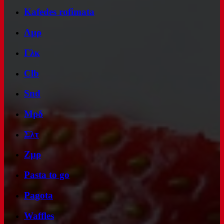
Kafedes rofimata
Λμρ
Γλκ
Clb
Snd
Μρδ
Σλτ
Ζμρ
Pasta to go
Pagota
Waffles