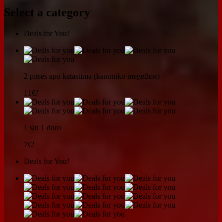
Select a category
Deals for You
!
2 pitses apo katastima (kanoniko megethos)
11€
!
1 sin 1 doro
7€
!
Deals for You
!