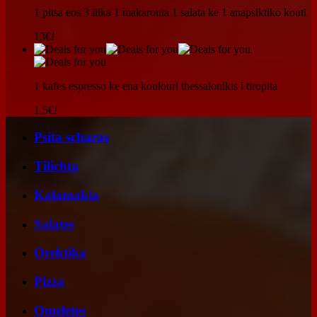
1 pitsa eos 3 ilika 1 makaronia 1 salata ke 1 anapsiktiko kouti
13€
!
1 kafes espresso ke ena koulouri thessalonikis i tiropita
1,5€
!
Psita scharas
Tilichta
Kalamakia
Salates
Orektika
Pizza
Omeletes