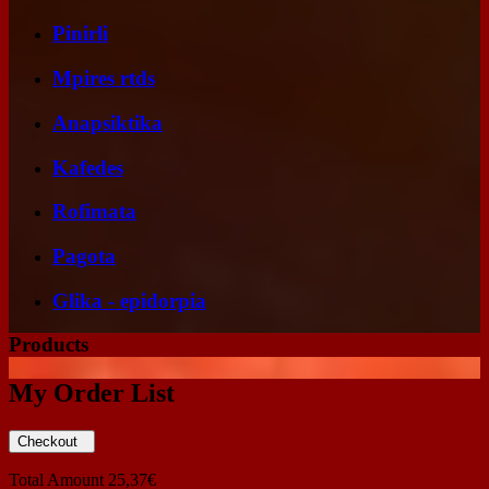
Pinirli
Mpires rtds
Anapsiktika
Kafedes
Rofimata
Pagota
Glika - epidorpia
Products
My Order List
Checkout
Total Amount
25,37€