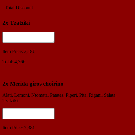
Total Discount
2
x Tzatziki
Item Price: 2,18€
Total: 4,36€
2
x Merida giros choirino
Alati, Lemoni, Ntomata, Patates, Piperi, Pita, Rigani, Salata,
Tzatziki
Item Price: 7,38€