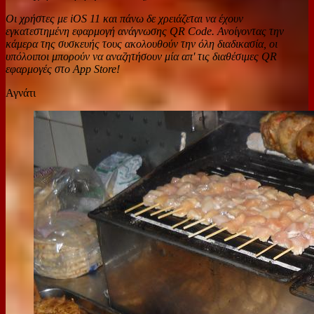
Οι χρήστες με iOS 11 και πάνω δε χρειάζεται να έχουν
εγκατεστημένη εφαρμογή ανάγνωσης QR Code. Ανοίγοντας την
κάμερα της συσκευής τους ακολουθούν την όλη διαδικασία, οι
υπόλοιποι μπορούν να αναζητήσουν μία απ' τις διαθέσιμες QR
εφαρμογές στο App Store!
Αγνάτι