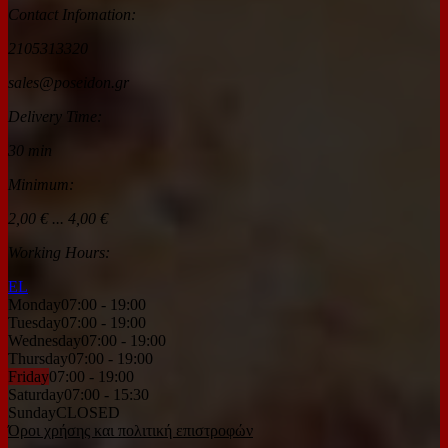
Contact Infomation:
2105313320
sales@poseidon.gr
Delivery Time:
30 min
Minimum:
2,00 € ... 4,00 €
Working Hours:
ΕL
Monday
07:00 - 19:00
Tuesday
07:00 - 19:00
Wednesday
07:00 - 19:00
Thursday
07:00 - 19:00
Friday
07:00 - 19:00
Saturday
07:00 - 15:30
Sunday
CLOSED
Όροι χρήσης και πολιτική επιστροφών