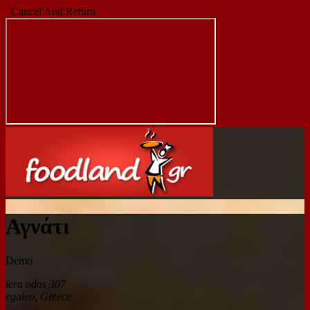
Cancel And Return
Αγνάτι
Demo
iera odos 307
egaleo
,
Greece