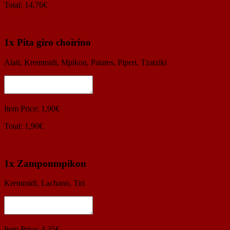
Total: 14,76€
1
x Pita giro choirino
Alati, Kremmidi, Mpikon, Patates, Piperi, Tzatziki
Item Price: 1,90€
Total: 1,90€
1
x Zamponmpikon
Kremmidi, Lachano, Tiri
Item Price: 4,35€