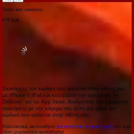
Terms and conditions
iOS App
Σκανάρετε τον κωδικό που φαίνεται στην οθόνη σας
με iPhone ή iPad και κατεβάστε την εφαρμογή `e-
Delivery` απ' το App Store. Ανοίγοντας την εφαρμογή
σκανάρετε με την κάμερα σας άλλη μια φορά τον
κωδικό που φαίνεται στην οθόνη σας.
Εναλλακτικά, ακολουθήστε
τον σύνδεσμο της εφαρμογής
στο App
Store
(χειροκίνητη εγκατάσταση)