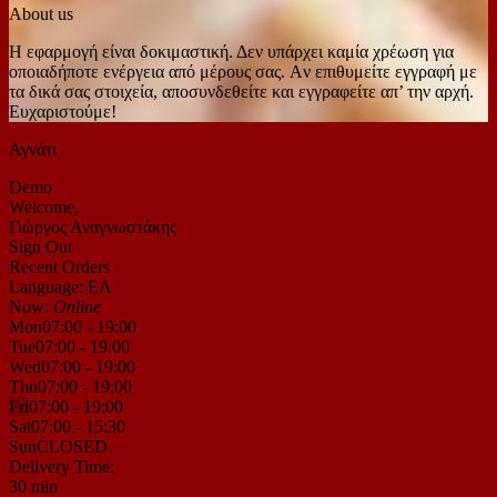
About us
Η εφαρμογή είναι δοκιμαστική. Δεν υπάρχει καμία χρέωση για
οποιαδήποτε ενέργεια από μέρους σας. Aν επιθυμείτε εγγραφή με
τα δικά σας στοιχεία, αποσυνδεθείτε και εγγραφείτε απ’ την αρχή.
Ευχαριστούμε!
Αγνάτι
Demo
Welcome,
Γιώργος Αναγνωστάκης
Sign Out
Recent Orders
Language: ΕΛ
Now:
Online
Mon
07:00 - 19:00
Tue
07:00 - 19:00
Wed
07:00 - 19:00
Thu
07:00 - 19:00
Fri
07:00 - 19:00
Sat
07:00 - 15:30
Sun
CLOSED
Delivery Time:
30 min