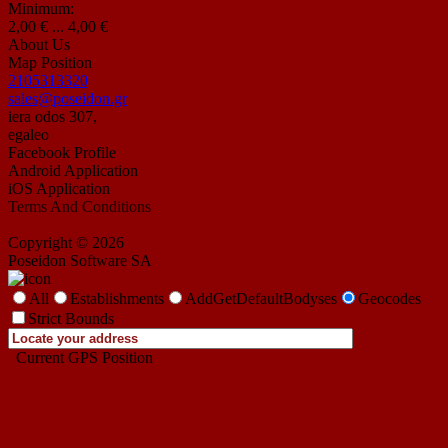
Minimum:
2,00 € ... 4,00 €
About Us
Map Position
2105313320
sales@poseidon.gr
iera odos 307,
egaleo
Facebook Profile
Android Application
iOS Application
Terms And Conditions
Copyright © 2026
Poseidon Software SA
All
Establishments
AddGetDefaultBodyses
Geocodes
Strict Bounds
Current GPS Position