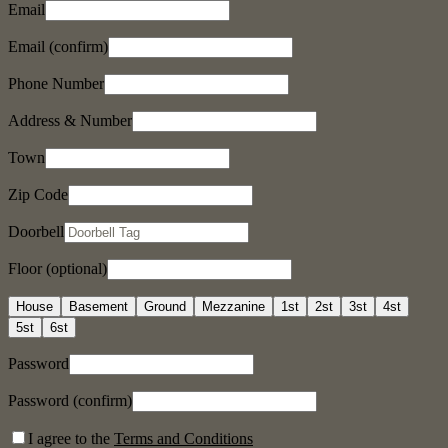
Email
Email (confirm)
Phone Number
Address & Number
Town
Zip Code
Doorbell
Floor (optional)
House
Basement
Ground
Mezzanine
1st
2st
3st
4st
5st
6st
Password
Password (confirm)
I agree to the
Terms and Conditions