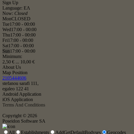
Sign Up
Language: ΕΛ
Now:
Closed
Mon
CLOSED
Tue
17:00 - 00:00
Wed
17:00 - 00:00
Thu
17:00 - 00:00
Fri
17:00 - 00:00
Sat
17:00 - 00:00
Sun
17:00 - 00:00
Minimum:
2,50 € ... 10,00 €
About Us
Map Position
2105444606
stefanou sarafi 111,
egaleo 122 41
Android Application
iOS Application
Terms And Conditions
Copyright © 2026
Poseidon Software SA
All
Establishments
AddGetDefaultBodyses
Geocodes