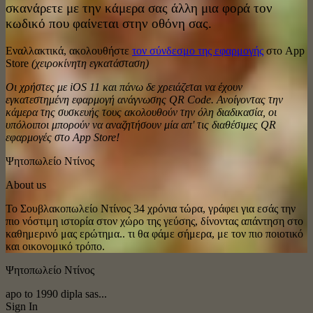
σκανάρετε με την κάμερα σας άλλη μια φορά τον
κωδικό που φαίνεται στην οθόνη σας.
Εναλλακτικά, ακολουθήστε
τον σύνδεσμο της εφαρμογής
στο App
Store
(χειροκίνητη εγκατάσταση)
Οι χρήστες με iOS 11 και πάνω δε χρειάζεται να έχουν
εγκατεστημένη εφαρμογή ανάγνωσης QR Code. Ανοίγοντας την
κάμερα της συσκευής τους ακολουθούν την όλη διαδικασία, οι
υπόλοιποι μπορούν να αναζητήσουν μία απ' τις διαθέσιμες QR
εφαρμογές στο App Store!
Ψητοπωλείο Ντίνος
About us
Το Σουβλακοπωλείο Ντίνος 34 χρόνια τώρα, γράφει για εσάς την
πιο νόστιμη ιστορία στον χώρο της γεύσης, δίνοντας απάντηση στο
καθημερινό μας ερώτημα.. τι θα φάμε σήμερα, με τον πιο ποιοτικό
και οικονομικό τρόπο.
Ψητοπωλείο Ντίνος
apo to 1990 dipla sas...
Sign In