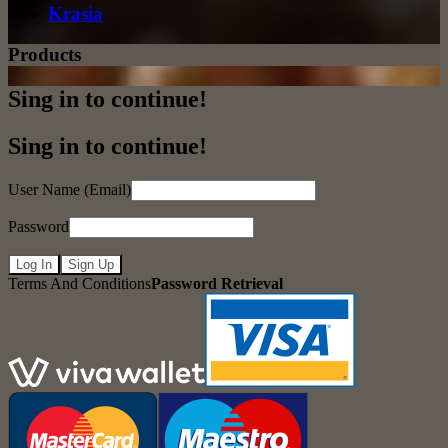
Krasia
Products
Sing in to continue!
Sing in to continue!
User Name (Email)
Password
Log In
Sign Up
Terms And Conditions
Password Retrieval