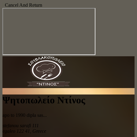
Cancel And Return
Ψητοπωλείο Ντίνος
apo to 1990 dipla sas...
stefanou sarafi 111
egaleo 122 41
,
Greece