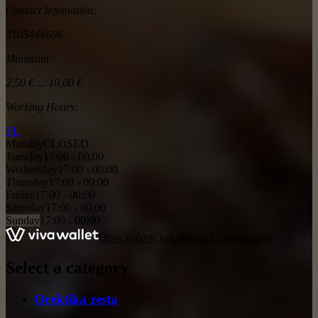
Contact Infomation:
2105444606
Minimum:
2,50 € ... 10,00 €
Working Hours:
ΕL
Monday
CLOSED
Tuesday
17:00 - 00:00
Wednesday
17:00 - 00:00
Thursday
17:00 - 00:00
Friday
17:00 - 00:00
Saturday
17:00 - 00:00
Sunday
17:00 - 00:00
Όροι χρήσης και πολιτική επιστροφών
Select a category
Orektika zesta