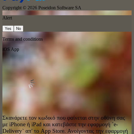
Copyright © 2026
Poseidon Software SA
Alert
Yes
No
Terms and conditions
iOS App
Σκανάρετε τον κωδικό που φαίνεται στην οθόνη σας
με iPhone ή iPad και κατεβάστε την εφαρμογή `e-
Delivery` απ' το App Store. Ανοίγοντας την εφαρμογή