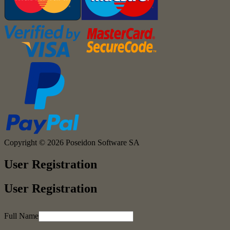
Copyright © 2026
Poseidon Software SA
User Registration
User Registration
Full Name