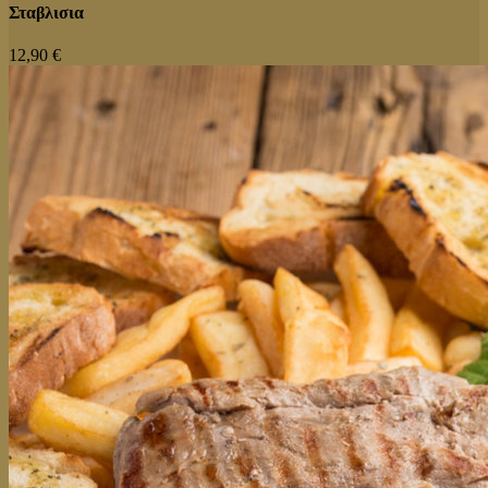
Σταβλισια
12,90 €