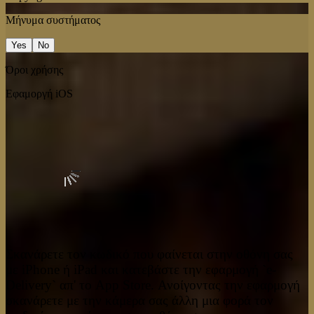
Μήνυμα συστήματος
Yes
No
Όροι χρήσης
Εφαμοργή iOS
Σκανάρετε τον κωδικό που φαίνεται στην οθόνη σας
με iPhone ή iPad και κατεβάστε την εφαρμογή `e-
Delivery` απ' το App Store. Ανοίγοντας την εφαρμογή
σκανάρετε με την κάμερα σας άλλη μια φορά τον