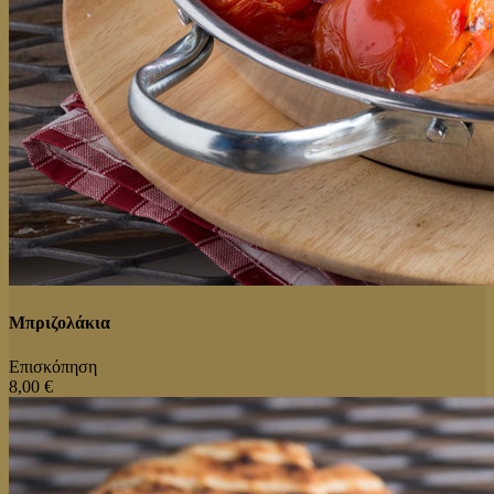
Μπριζολάκια
Επισκόπηση
8,00 €