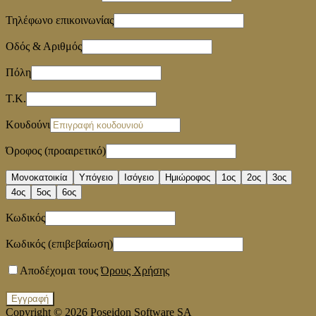
Τηλέφωνο επικοινωνίας
Οδός & Αριθμός
Πόλη
Τ.Κ.
Κουδούνι
Όροφος (προαιρετικό)
Μονοκατοικία
Υπόγειο
Ισόγειο
Ημιώροφος
1ος
2ος
3ος
4ος
5ος
6ος
Κωδικός
Κωδικός (επιβεβαίωση)
Αποδέχομαι τους
Όρους Χρήσης
Εγγραφή
Copyright © 2026
Poseidon Software SA