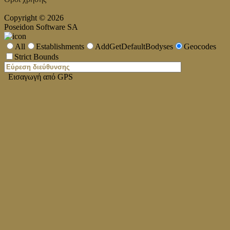
Copyright © 2026
Poseidon Software SA
All
Establishments
AddGetDefaultBodyses
Geocodes
Strict Bounds
Εισαγωγή από GPS