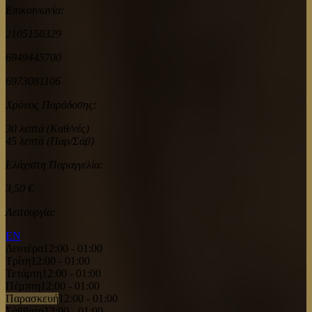
Επικοινωνία:
2105150329
6949445700
6973081106
Χρόνος Παράδοσης:
30 λεπτά (Καθ/νές)
45 λεπτά (Παρ/Σάβ)
Ελάχιστη Παραγγελία:
3,50 €
Λειτουργία:
EN
Δευτέρα
12:00 - 01:00
Τρίτη
12:00 - 01:00
Τετάρτη
12:00 - 01:00
Πέμπτη
12:00 - 01:00
Παρασκευή
12:00 - 01:00
Σάββατο
12:00 - 01:00