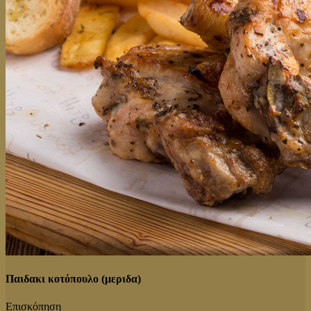
Παιδακι κοτόπουλο (μεριδα)
Επισκόπηση