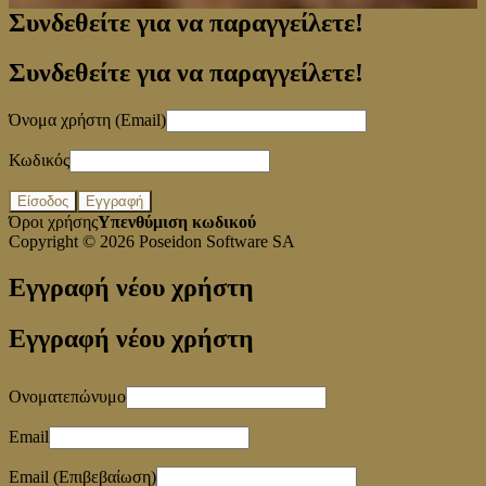
Συνδεθείτε για να παραγγείλετε!
Συνδεθείτε για να παραγγείλετε!
Όνομα χρήστη (Email)
Κωδικός
Είσοδος
Εγγραφή
Όροι χρήσης
Υπενθύμιση κωδικού
Copyright © 2026
Poseidon Software SA
Εγγραφή νέου χρήστη
Εγγραφή νέου χρήστη
Ονοματεπώνυμο
Email
Email (Επιβεβαίωση)