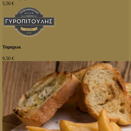
5,50 €
Τομαχωκ
9,50 €