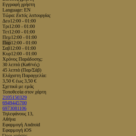
Εγγραφή χρήστη
Language: EN
Τώρα:
Εκτός λειτουργίας
Δευ
12:00 - 01:00
Τρι
12:00 - 01:00
Τετ
12:00 - 01:00
Πεμ
12:00 - 01:00
Παρ
12:00 - 01:00
Σαβ
12:00 - 01:00
Κυρ
12:00 - 01:00
Χρόνος Παράδοσης:
30 λεπτά (Καθ/νές)
45 λεπτά (Παρ/Σάβ)
Ελάχιστη Παραγγελία:
3,50 € έως 3,50 €
Σχετικά με εμάς
Τοποθεσία στον χάρτη
2105150329
6949445700
6973081106
Τηλεφάνους 13,
Αθήνα
Εφαρμογή Android
Εφαρμογή iOS
Όροι χρήσης