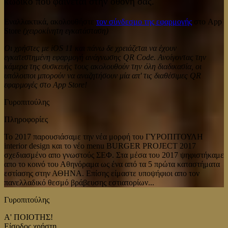
κωδικό που φαίνεται στην οθόνη σας.
Εναλλακτικά, ακολουθήστε
τον σύνδεσμο της εφαρμογής
στο App
Store
(χειροκίνητη εγκατάσταση)
Οι χρήστες με iOS 11 και πάνω δε χρειάζεται να έχουν
εγκατεστημένη εφαρμογή ανάγνωσης QR Code. Ανοίγοντας την
κάμερα της συσκευής τους ακολουθούν την όλη διαδικασία, οι
υπόλοιποι μπορούν να αναζητήσουν μία απ' τις διαθέσιμες QR
εφαρμογές στο App Store!
Γυροπιτούλης
Πληροφορίες
Το 2017 παρουσιάσαμε την νέα μορφή του ΓΥΡΟΠΙΤΟΥΛΗ
interior design και το νέο menu BURGER PROJECT 2017
σχεδιασμένο απο γνωστούς ΣΕΦ. Στα μέσα του 2017 ψηφιστήκαμε
απο το κοινό του Αθηνόραμα ως ένα από τα 5 πρώτα καταστήματα
εστίασης στην ΑΘΗΝΑ. Επίσης είμαστε υποψήφιοι απο τον
πανελλαδικό θεσμό βράβευσης εστιατορίων...
Γυροπιτούλης
Α' ΠΟΙΟΤΗΣ!
Είσοδος χρήστη