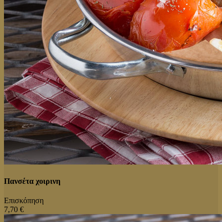
Πανσέτα χοιρινη
Επισκόπηση
7,70 €