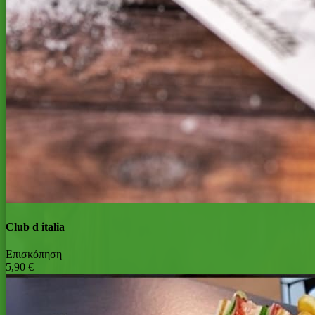
Club d italia
Επισκόπηση
5,90 €