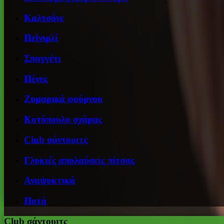
Καλτσόνε
Πεϊνιρλί
Σπαγγέτι
Πένες
Ζυμαρικά φούρνου
Κοτόπουλο σχάρας
Club σάντουιτς
Γλυκιές απολαύσεις πίτσας
Αναψυκτικά
Ποτά
Club σάντουιτς