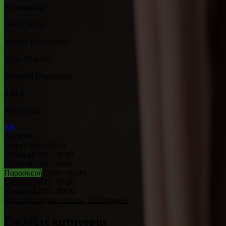
Επικοινωνία:
2461024386
Χρόνος Παράδοσης:
20 με 45 λεπτά
Ελάχιστη Παραγγελία:
8,00 €
Λειτουργία:
EN
Δευτέρα
Τρίτη
17:00 - 00:00
Τετάρτη
17:00 - 00:00
Πέμπτη
17:00 - 00:00
Παρασκευή
17:00 - 00:00
Σάββατο
14:00 - 00:00
Κυριακή
14:00 - 00:00
Όροι χρήσης και πολιτική επιστροφών
Επιλέξτε κατηγορία