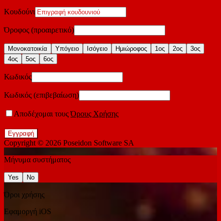
Κουδούνι
Όροφος (προαιρετικό)
Μονοκατοικία
Υπόγειο
Ισόγειο
Ημιώροφος
1ος
2ος
3ος
4ος
5ος
6ος
Κωδικός
Κωδικός (επιβεβαίωση)
Αποδέχομαι τους
Όρους Χρήσης
Εγγραφή
Copyright © 2026
Poseidon Software SA
Μήνυμα συστήματος
Yes
No
Όροι χρήσης
Εφαμοργή iOS