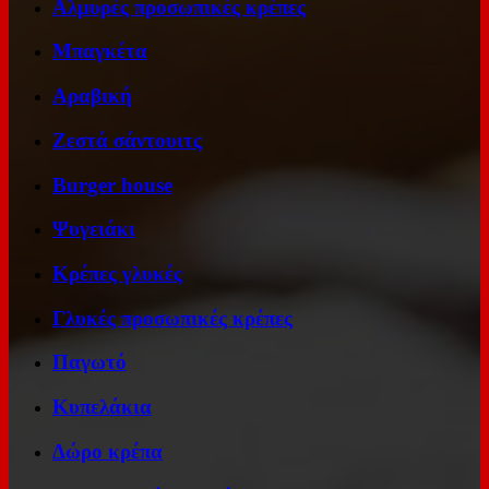
Αλμυρές προσωπικές κρέπες
Μπαγκέτα
Αραβική
Ζεστά σάντουιτς
Burger house
Ψυγειάκι
Κρέπες γλυκές
Γλυκές προσωπικές κρέπες
Παγωτό
Κυπελάκια
Δώρο κρέπα