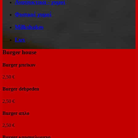
Αναψυκτικά - χυμοί
Φυσικοί χυμοί
Milkshakes
Lux
Burger house
Burger μπεϊκον
2,50 €
Burger debpeden
2,50 €
Burger απλο
2,50 €
Burger καραμελωμενο