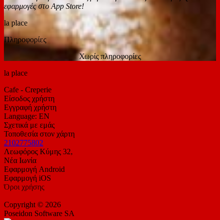
εφαρμογές στο App Store!
la place
Πληροφορίες
Χωρίς πληροφορίες
la place
Cafe - Creperie
Είσοδος χρήστη
Εγγραφή χρήστη
Language: EN
Σχετικά με εμάς
Τοποθεσία στον χάρτη
2102775802
Λεωφόρος Κύμης 32,
Νέα Ιωνία
Εφαρμογή Android
Εφαρμογή iOS
Όροι χρήσης
Copyright © 2026
Poseidon Software SA