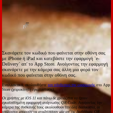
Σκανάρετε τον κωδικό που φαίνεται στην οθόνη σας
με iPhone ή iPad και κατεβάστε την εφαρμογή `e-
Delivery` απ' το App Store. Ανοίγοντας την εφαρμογή
σκανάρετε με την κάμερα σας άλλη μια φορά τον
κωδικό που φαίνεται στην οθόνη σας.
Εναλλακτικά, ακολουθήστε
τον σύνδεσμο της εφαρμογής
στο App
Store
(χειροκίνητη εγκατάσταση)
Οι χρήστες με iOS 11 και πάνω δε χρειάζεται να έχουν
εγκατεστημένη εφαρμογή ανάγνωσης QR Code. Ανοίγοντας την
κάμερα της συσκευής τους ακολουθούν την όλη διαδικασία, οι
υπόλοιποι μπορούν να αναζητήσουν μία απ' τις διαθέσιμες QR