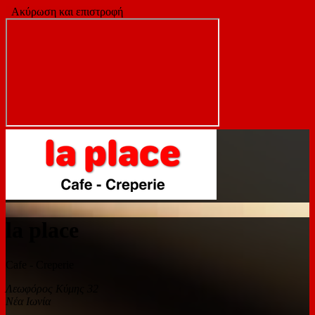
Ακύρωση και επιστροφή
la place
Cafe - Creperie
Λεωφόρος Κύμης 32
Νέα Ιωνία