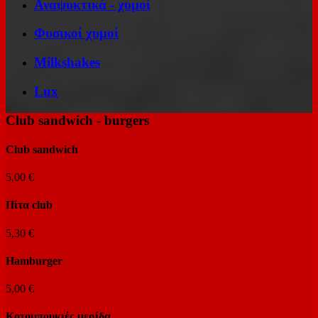
Αναψυκτικά - χυμοί
Φυσικοί χυμοί
Milkshakes
Lux
Club sandwich - burgers
Club sandwich
5,00 €
Πίτα club
5,30 €
Hamburger
5,00 €
Κοτομπουκιές μερίδα