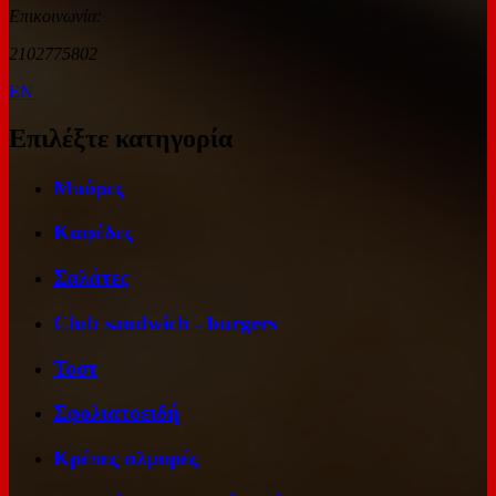
Επικοινωνία:
2102775802
EN
Επιλέξτε κατηγορία
Μπύρες
Καφέδες
Σαλάτες
Club sandwich - burgers
Τοστ
Σφολιατοειδή
Κρέπες αλμυρές