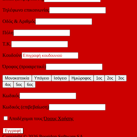
Τηλέφωνο επικοινωνίας
Οδός & Αριθμός
Πόλη
Τ.Κ.
Κουδούνι
Όροφος (προαιρετικό)
Μονοκατοικία
Υπόγειο
Ισόγειο
Ημιώροφος
1ος
2ος
3ος
4ος
5ος
6ος
Κωδικός
Κωδικός (επιβεβαίωση)
Αποδέχομαι τους
Όρους Χρήσης
Εγγραφή
Copyright © 2026
Poseidon Software SA