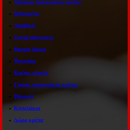
Αλμυρές προσωπικές κρέπες
Μπαγκέτα
Αραβική
Ζεστά σάντουιτς
Burger house
Ψυγειάκι
Κρέπες γλυκές
Γλυκές προσωπικές κρέπες
Παγωτό
Κυπελάκια
Δώρο κρέπα