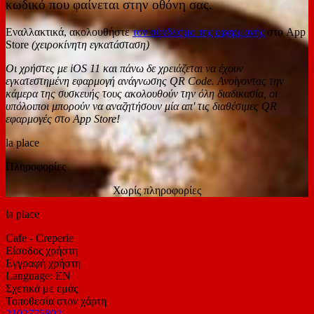
κωδικό που φαίνεται στην οθόνη σας.
Εναλλακτικά, ακολουθήστε
τον σύνδεσμο της εφαρμογής
στο App
Store
(χειροκίνητη εγκατάσταση)
Οι χρήστες με iOS 11 και πάνω δε χρειάζεται να έχουν
εγκατεστημένη εφαρμογή ανάγνωσης QR Code. Ανοίγοντας την
κάμερα της συσκευής τους ακολουθούν την όλη διαδικασία, οι
υπόλοιποι μπορούν να αναζητήσουν μία απ' τις διαθέσιμες QR
εφαρμογές στο App Store!
la place
Πληροφορίες
Χωρίς πληροφορίες
la place
Cafe - Creperie
Είσοδος χρήστη
Εγγραφή χρήστη
Language: EN
Σχετικά με εμάς
Τοποθεσία στον χάρτη
2102775802