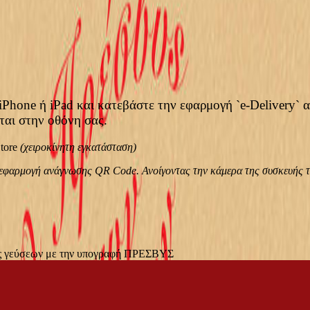
iPhone ή iPad και κατεβάστε την εφαρμογή `e-Delivery` 
ται στην οθόνη σας.
tore
(χειροκίνητη εγκατάσταση)
η εφαρμογή ανάγνωσης QR Code. Ανοίγοντας την κάμερα της συσκευής τ
εις γεύσεων με την υπογραφή ΠΡΕΣΒΥΣ