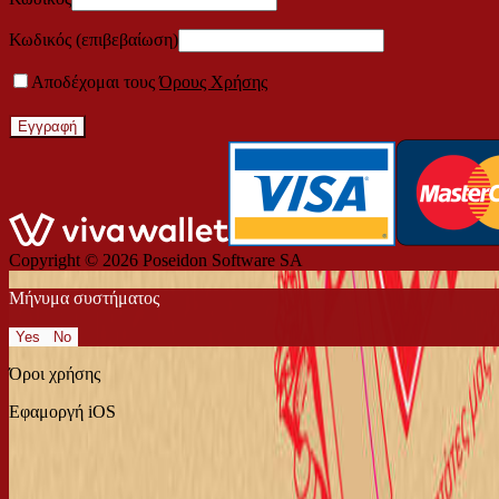
Κωδικός (επιβεβαίωση)
Αποδέχομαι τους
Όρους Χρήσης
Εγγραφή
Copyright © 2026
Poseidon Software SA
Μήνυμα συστήματος
Yes
No
Όροι χρήσης
Εφαμοργή iOS