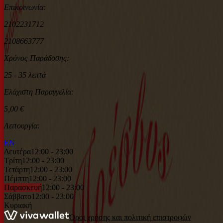
Επικοινωνία:
2102231712
2108663777
Χρόνος Παράδοσης:
25 - 35 λεπτά
Ελάχιστη Παραγγελία:
5,00 €
Λειτουργία:
EN
Δευτέρα
12:00 - 23:00
Τρίτη
12:00 - 23:00
Τετάρτη
12:00 - 23:00
Πέμπτη
12:00 - 23:00
Παρασκευή
12:00 - 23:00
Σάββατο
12:00 - 23:00
Κυριακή
Όροι χρήσης και πολιτική επιστροφών