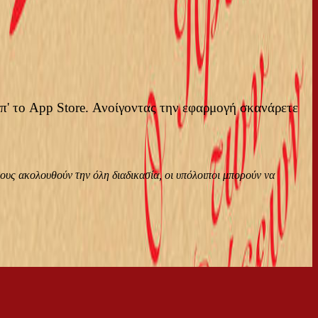
απ' το App Store. Ανοίγοντας την εφαρμογή σκανάρετε
ους ακολουθούν την όλη διαδικασία, οι υπόλοιποι μπορούν να