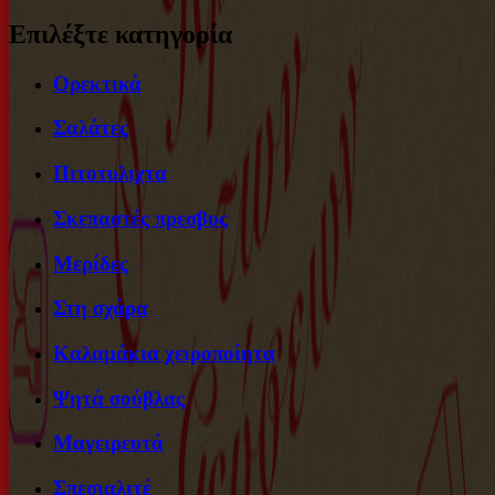
Επιλέξτε κατηγορία
Ορεκτικά
Σαλάτες
Πιτοτυλιχτα
Σκεπαστές πρεσβυς
Μερίδες
Στη σχάρα
Καλαμάκια χειροποίητα
Ψητά σούβλας
Μαγειρευτά
Σπεσιαλιτέ