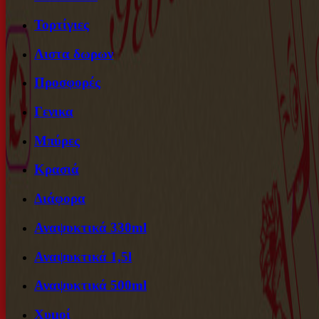
Τορτίγιες
Λιστα δωρων
Προσφορές
Γενικα
Μπύρες
Κρασιά
Διάφορα
Αναψυκτικά 330ml
Αναψυκτικά 1,5l
Αναψυκτικά 500ml
Χυμοί