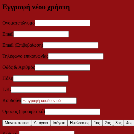
Εγγραφή νέου χρήστη
Ονοματεπώνυμο
Email
Email (Επιβεβαίωση)
Τηλέφωνο επικοινωνίας
Οδός & Αριθμός
Πόλη
Τ.Κ.
Κουδούνι
Όροφος (προαιρετικό)
Μονοκατοικία
Υπόγειο
Ισόγειο
Ημιώροφος
1ος
2ος
3ος
4ος
Κωδικός