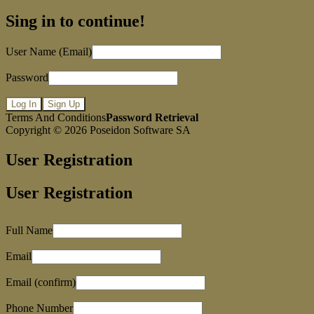
Sing in to continue!
User Name (Email)
Password
Log In
Sign Up
Terms And Conditions
Password Retrieval
Copyright © 2026
Poseidon Software SA
User Registration
User Registration
Full Name
Email
Email (confirm)
Phone Number