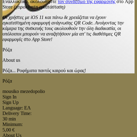
Εναλλακτικά, ακολουθήστε
τον σύνδεσμο της εφαρμογής
στο App
Store
(χειροκίνητη εγκατάσταση)
Οι χρήστες με iOS 11 και πάνω δε χρειάζεται να έχουν
εγκατεστημένη εφαρμογή ανάγνωσης QR Code. Ανοίγοντας την
κάμερα της συσκευής τους ακολουθούν την όλη διαδικασία, οι
υπόλοιποι μπορούν να αναζητήσουν μία απ' τις διαθέσιμες QR
εφαρμογές στο App Store!
Ρόζα
About us
Ρόζα... Ροφήματα παντός καιρού και ώρας!
Ρόζα
mousiko mezedopolio
Sign In
Sign Up
Language: ΕΛ
Delivery Time:
30 min
Minimum:
5,00 €
About Us