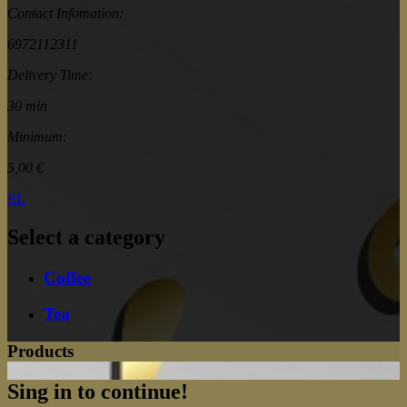
Contact Infomation:
6972112311
Delivery Time:
30 min
Minimum:
5,00 €
ΕL
Select a category
Coffee
Tea
Products
Sing in to continue!