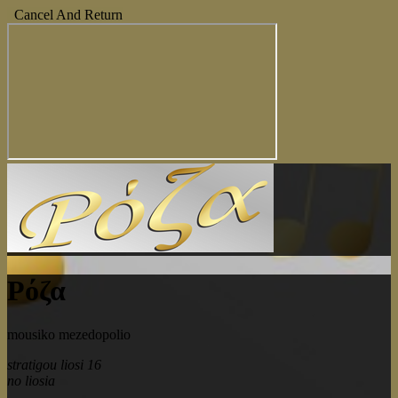
Cancel And Return
Ρόζα
mousiko mezedopolio
stratigou liosi 16
no liosia