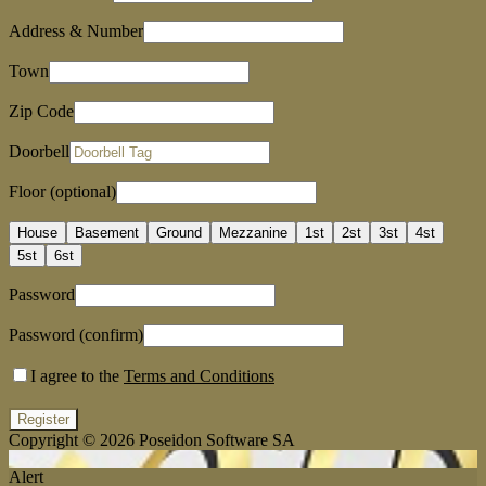
Address & Number
Town
Zip Code
Doorbell
Floor (optional)
House
Basement
Ground
Mezzanine
1st
2st
3st
4st
5st
6st
Password
Password (confirm)
I agree to the
Terms and Conditions
Register
Copyright © 2026
Poseidon Software SA
Alert