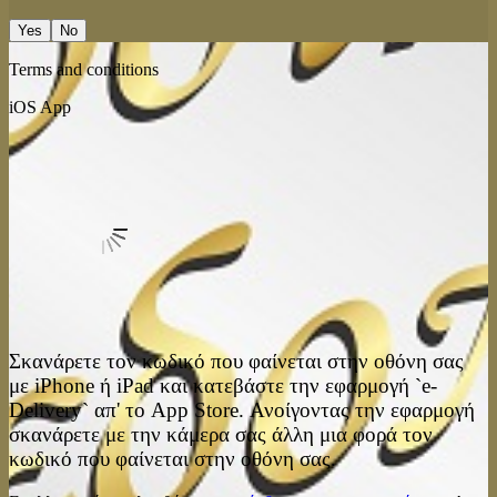
Yes
No
Terms and conditions
iOS App
Σκανάρετε τον κωδικό που φαίνεται στην οθόνη σας
με iPhone ή iPad και κατεβάστε την εφαρμογή `e-
Delivery` απ' το App Store. Ανοίγοντας την εφαρμογή
σκανάρετε με την κάμερα σας άλλη μια φορά τον
κωδικό που φαίνεται στην οθόνη σας.