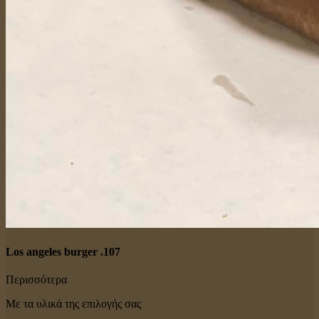
Los angeles burger .107
Περισσότερα
Με τα υλικά της επιλογής σας