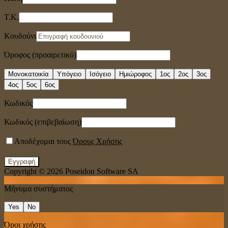
Τ.Κ.
Κουδούνι
Όροφος (προαιρετικό)
Μονοκατοικία
Υπόγειο
Ισόγειο
Ημιώροφος
1ος
2ος
3ος
4ος
5ος
6ος
Κωδικός
Κωδικός (επιβεβαίωση)
Αποδέχομαι τους
Όρους Χρήσης
Εγγραφή
Copyright © 2026
Poseidon Software SA
Μήνυμα συστήματος
Yes
No
Όροι χρήσης