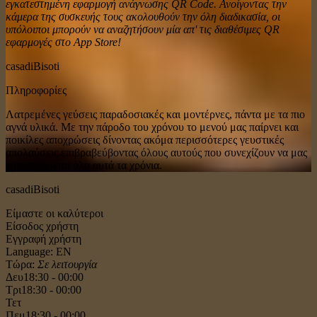
εγκατεστημένη εφαρμογή ανάγνωσης QR Code. Ανοίγοντας την
κάμερα της συσκευής τους ακολουθούν την όλη διαδικασία, οι
υπόλοιποι μπορούν να αναζητήσουν μία απ' τις διαθέσιμες QR
εφαρμογές στο App Store!
casadiBisoti
Πληροφορίες
Λατρεμένες γεύσεις παραδοσιακές και μοντέρνες, πάντα με τα πιο
αγνά υλικά. Με την πάροδο του χρόνου το μενού μας παίρνει και
ποικίλες αποχρώσεις δίνοντας ακόμα περισσότερες γευστικές
απολαύσεις επιβραβεύβοντας όλους αυτούς που συνεχίζουν να μας
εμπιστεύονται όλα αυτά τα χρόνια.
casadiBisoti
Είμαστε οι καλύτεροι
Είσοδος χρήστη
Εγγραφή χρήστη
Language: EN
Τώρα:
Σε λειτουργία
Δευ
18:30 - 00:00
Τρι
18:30 - 00:00
Τετ
Πεμ
18:30 - 00:00