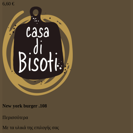
6,60 €
New york burger .108
Περισσότερα
Με τα υλικά της επιλογής σας