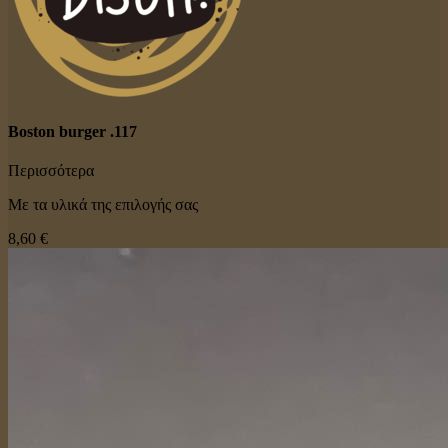
Boston burger .117
Περισσότερα
Με τα υλικά της επιλογής σας
8,60 €