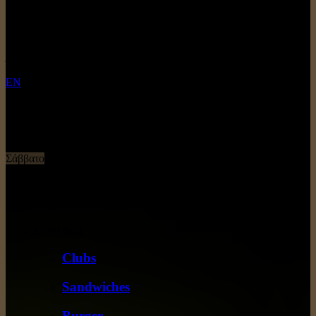
Επικοινωνία:
2296080082
Λειτουργία:
EN
Δευτέρα
18:30 - 00:00
Τρίτη
18:30 - 00:00
Τετάρτη
Πέμπτη
18:30 - 00:00
Παρασκευή
18:30 - 00:00
Σάββατο
18:30 - 00:00
Κυριακή
18:30 - 00:00
Επιλέξτε κατηγορία
Street food
Clubs
Sandwiches
Burger