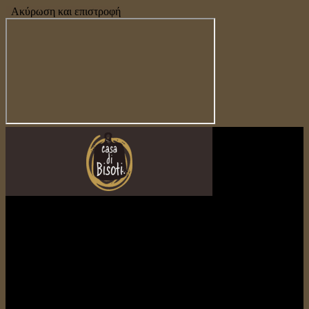
Ακύρωση και επιστροφή
casadiBisoti
Είμαστε οι καλύτεροι
28ης Οκτωβρίου 155
Μέγαρα 191 00