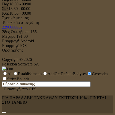
Παρ
18:30 - 00:00
Σαβ
18:30 - 00:00
Κυρ
18:30 - 00:00
Σχετικά με εμάς
Τοποθεσία στον χάρτη
2296080082
28ης Οκτωβρίου 155,
Μέγαρα 191 00
Εφαρμογή Android
Εφαρμογή iOS
Όροι χρήσης
Copyright © 2026
Poseidon Software SA
All
Establishments
AddGetDefaultBodyses
Geocodes
Strict Bounds
Εισαγωγή από GPS
ΓΙΑ ΠΑΡΑΛΑΒΗ TAKE AWAY ΕΚΠΤΩΣΗ 10% - ΓΙΝΕΤΑΙ
ΣΤΟ ΤΑΜΕΙΟ