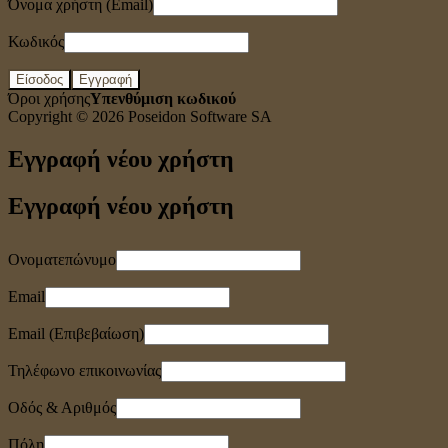
Όνομα χρήστη (Email)
Κωδικός
Είσοδος
Εγγραφή
Όροι χρήσης
Υπενθύμιση κωδικού
Copyright © 2026
Poseidon Software SA
Εγγραφή νέου χρήστη
Εγγραφή νέου χρήστη
Ονοματεπώνυμο
Email
Email (Επιβεβαίωση)
Τηλέφωνο επικοινωνίας
Οδός & Αριθμός
Πόλη