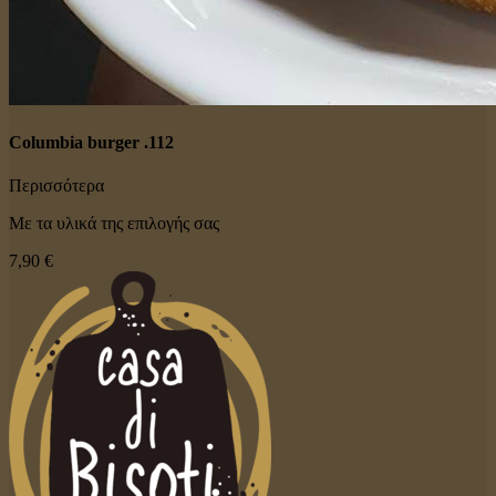
Columbia burger .112
Περισσότερα
Με τα υλικά της επιλογής σας
7,90 €