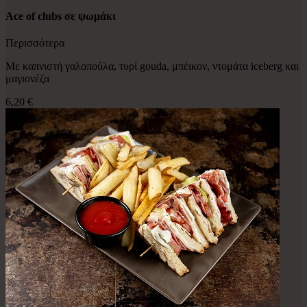
Ace of clubs σε ψωμάκι
Περισσότερα
Με καπνιστή γαλοπούλα, τυρί gouda, μπέικον, ντομάτα iceberg και
μαγιονέζα
6,20 €