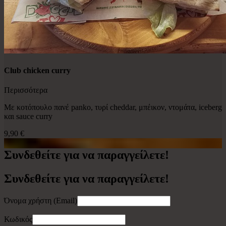
Club chicken curry
Περισσότερα
Με κοτόπουλο πανέ panko, τυρί cheddar, μπέικον, ντομάτα, iceberg
και sauce curry
9,90 €
Συνδεθείτε για να παραγγείλετε!
Συνδεθείτε για να παραγγείλετε!
Όνομα χρήστη (Email)
Κωδικός