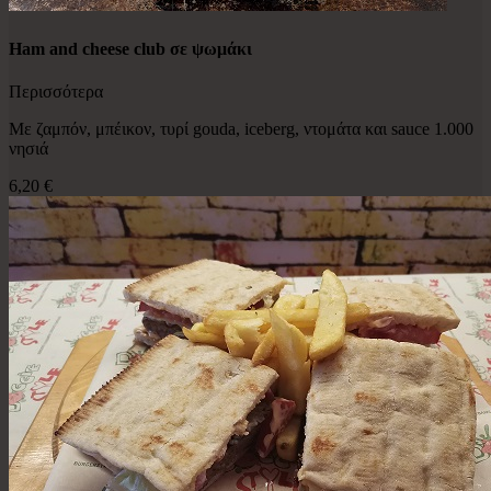
Ham and cheese club σε ψωμάκι
Περισσότερα
Με ζαμπόν, μπέικον, τυρί gouda, iceberg, ντομάτα και sauce 1.000
νησιά
6,20 €