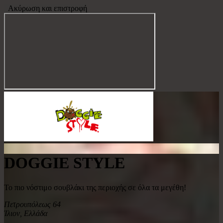
Ακύρωση και επιστροφή
DOGGIE STYLE
Το πιο νόστιμο σουβλάκι της περιοχής σε όλα τα μεγέθη!
Πετρουπόλεως 64
Ίλιον
,
Ελλάδα