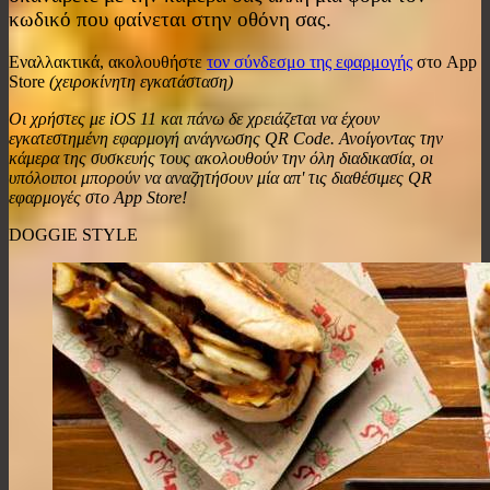
κωδικό που φαίνεται στην οθόνη σας.
Εναλλακτικά, ακολουθήστε
τον σύνδεσμο της εφαρμογής
στο App
Store
(χειροκίνητη εγκατάσταση)
Οι χρήστες με iOS 11 και πάνω δε χρειάζεται να έχουν
εγκατεστημένη εφαρμογή ανάγνωσης QR Code. Ανοίγοντας την
κάμερα της συσκευής τους ακολουθούν την όλη διαδικασία, οι
υπόλοιποι μπορούν να αναζητήσουν μία απ' τις διαθέσιμες QR
εφαρμογές στο App Store!
DOGGIE STYLE