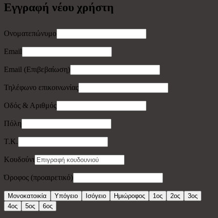
Εγγραφή νέου χρήστη
Ονοματεπώνυμο
Email
Email (Επιβεβαίωση)
Τηλέφωνο επικοινωνίας
Οδός & Αριθμός
Πόλη
Τ.Κ.
Κουδούνι
Όροφος (προαιρετικό)
Μονοκατοικία
Υπόγειο
Ισόγειο
Ημιώροφος
1ος
2ος
3ος
4ος
5ος
6ος