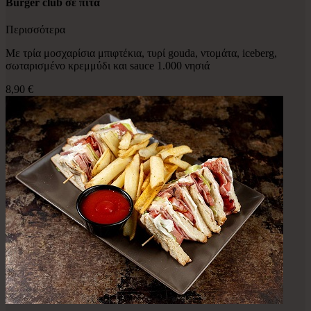
Burger club σε πίτα
Περισσότερα
Με τρία μοσχαρίσια μπιφτέκια, τυρί gouda, ντομάτα, iceberg,
σωταρισμένο κρεμμύδι και sauce 1.000 νησιά
8,90 €