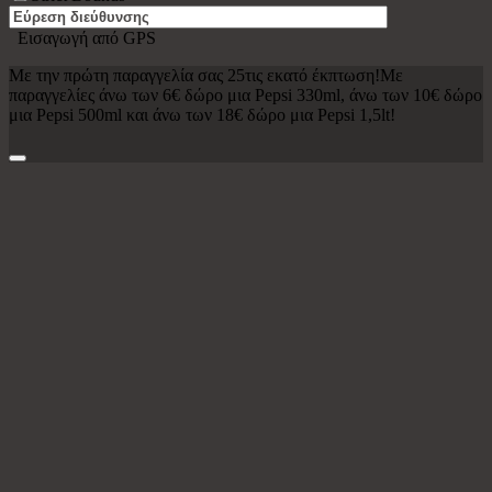
Εισαγωγή από GPS
Με την πρώτη παραγγελία σας 25τις εκατό έκπτωση!Με
παραγγελίες άνω των 6€ δώρο μια Pepsi 330ml, άνω των 10€ δώρο
μια Pepsi 500ml και άνω των 18€ δώρο μια Pepsi 1,5lt!