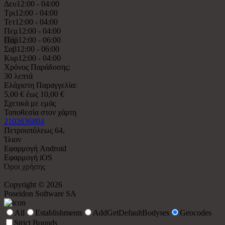
Δευ
12:00 - 04:00
Τρι
12:00 - 04:00
Τετ
12:00 - 04:00
Πεμ
12:00 - 04:00
Παρ
12:00 - 06:00
Σαβ
12:00 - 06:00
Κυρ
12:00 - 04:00
Χρόνος Παράδοσης:
30 λεπτά
Ελάχιστη Παραγγελία:
5,00 € έως 10,00 €
Σχετικά με εμάς
Τοποθεσία στον χάρτη
2102636804
Πετρουπόλεως 64,
Ίλιον
Εφαρμογή Android
Εφαρμογή iOS
Όροι χρήσης
Copyright © 2026
Poseidon Software SA
All
Establishments
AddGetDefaultBodyses
Geocodes
Strict Bounds