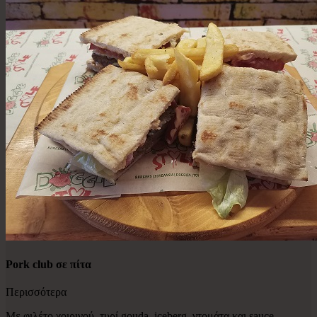
Pork club σε πίτα
Περισσότερα
Με φιλέτο χοιρινού, τυρί gouda, iceberg, ντομάτα και sauce