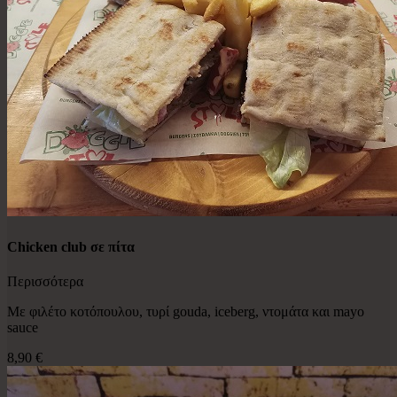
Chicken club σε πίτα
Περισσότερα
Με φιλέτο κοτόπουλου, τυρί gouda, iceberg, ντομάτα και mayo
sauce
8,90 €