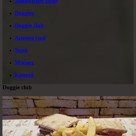
Sandwiches large
Doggies
Doggie club
Αναψυκτικά
Νερά
Μπύρες
Κρασιά
Doggie club