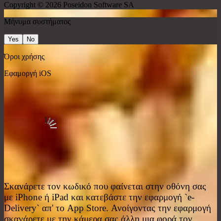
Copyright © 2026
Poseidon Software SA
Μήνυμα συστήματος
Yes
No
Όροι χρήσης
Εφαμοργή iOS
Σκανάρετε τον κωδικό που φαίνεται στην οθόνη σας
με iPhone ή iPad και κατεβάστε την εφαρμογή `e-
Delivery` απ' το App Store. Ανοίγοντας την εφαρμογή
σκανάρετε με την κάμερα σας άλλη μια φορά τον