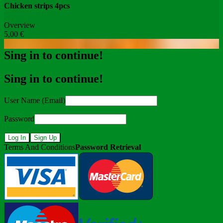
Chicken strips 4pcs
Overview
5,00 €
Sing in to continue!
Sing in to continue!
User Name (Email)
Password
Log In
Sign Up
Terms And Conditions
Password Retrieval