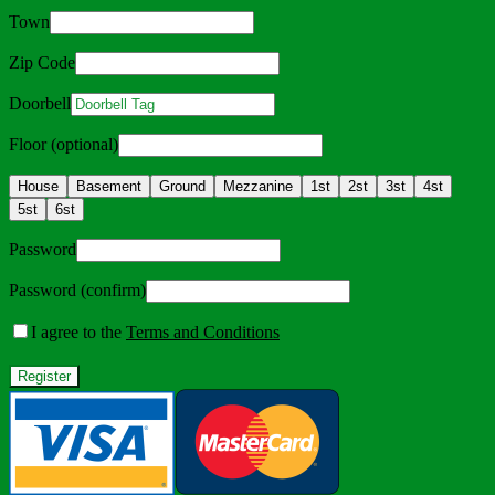
Town
Zip Code
Doorbell
Floor (optional)
House
Basement
Ground
Mezzanine
1st
2st
3st
4st
5st
6st
Password
Password (confirm)
I agree to the
Terms and Conditions
Register