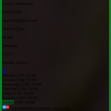
Contact Infomation:
2242022055
vlasis150@gmail.com
Delivery Time:
40 min
Minimum:
7,50 €
Working Hours:
ΕL
Monday
12:00 - 01:00
Tuesday
12:00 - 01:00
Wednesday
12:00 - 01:00
Thursday
12:00 - 01:00
Friday
12:00 - 01:00
Saturday
12:00 - 01:00
Sunday
12:00 - 01:00
Όροι χρήσης και πολιτική επιστροφών