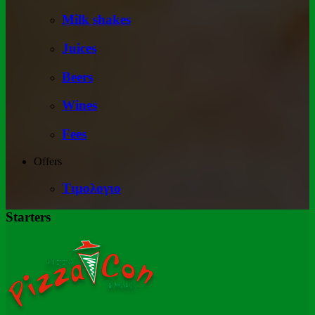
Milk shakes
Juices
Beers
Wines
Fees
Offers
Τιμολογιο
Starters