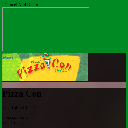
Cancel And Return
Pizza Con
It's all about Taste!
makrigianni 1
kos
,
Greece