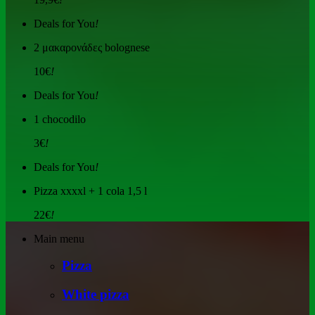
Deals for You
!
2 μακαρονάδες bolognese
10€
!
Deals for You
!
1 chocodilo
3€
!
Deals for You
!
Pizza xxxxl + 1 cola 1,5 l
22€
!
Main menu
Pizza
White pizza