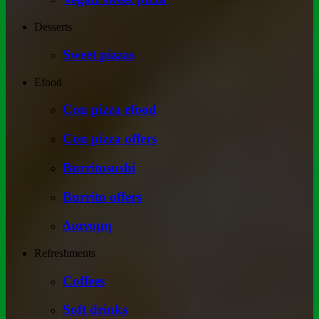
Desserts
Sweet pizzas
Efood
Con pizza efood
Con pizza offers
Burritosushi
Burrito offers
Διανομη
Refreshments
Coffees
Soft drinks