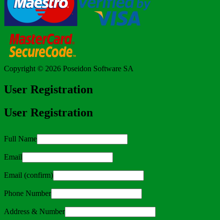
Copyright © 2026
Poseidon Software SA
User Registration
User Registration
Full Name
Email
Email (confirm)
Phone Number
Address & Number