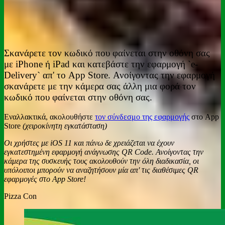
Σκανάρετε τον κωδικό που φαίνεται στην οθόνη σας
με iPhone ή iPad και κατεβάστε την εφαρμογή `e-
Delivery` απ' το App Store. Ανοίγοντας την εφαρμογή
σκανάρετε με την κάμερα σας άλλη μια φορά τον
κωδικό που φαίνεται στην οθόνη σας.
Εναλλακτικά, ακολουθήστε
τον σύνδεσμο της εφαρμογής
στο App
Store
(χειροκίνητη εγκατάσταση)
Οι χρήστες με iOS 11 και πάνω δε χρειάζεται να έχουν
εγκατεστημένη εφαρμογή ανάγνωσης QR Code. Ανοίγοντας την
κάμερα της συσκευής τους ακολουθούν την όλη διαδικασία, οι
υπόλοιποι μπορούν να αναζητήσουν μία απ' τις διαθέσιμες QR
εφαρμογές στο App Store!
Pizza Con