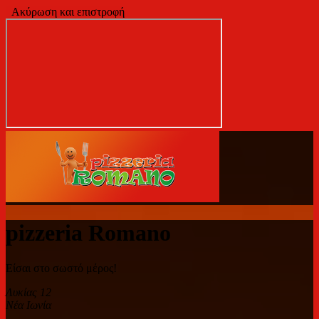
Ακύρωση και επιστροφή
pizzeria Romano
Είσαι στο σωστό μέρος!
Λυκίας 12
Νέα Ιωνία