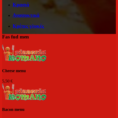
Κρασιά
Αναψυκτικά
Κρέπες γλυκές
Fas fud men
Cheese menu
5,50 €
Bacon menu