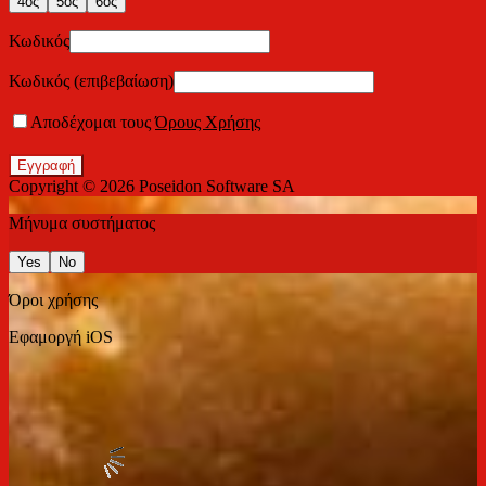
4ος
5ος
6ος
Κωδικός
Κωδικός (επιβεβαίωση)
Αποδέχομαι τους
Όρους Χρήσης
Εγγραφή
Copyright © 2026
Poseidon Software SA
Μήνυμα συστήματος
Yes
No
Όροι χρήσης
Εφαμοργή iOS