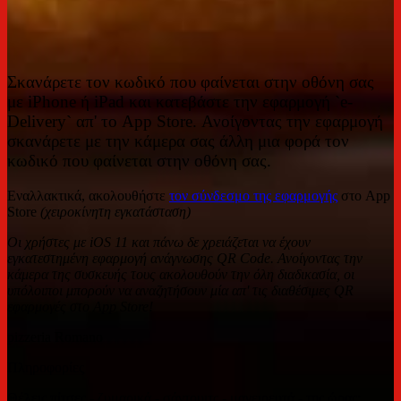
Σκανάρετε τον κωδικό που φαίνεται στην οθόνη σας
με iPhone ή iPad και κατεβάστε την εφαρμογή `e-
Delivery` απ' το App Store. Ανοίγοντας την εφαρμογή
σκανάρετε με την κάμερα σας άλλη μια φορά τον
κωδικό που φαίνεται στην οθόνη σας.
Εναλλακτικά, ακολουθήστε
τον σύνδεσμο της εφαρμογής
στο App
Store
(χειροκίνητη εγκατάσταση)
Οι χρήστες με iOS 11 και πάνω δε χρειάζεται να έχουν
εγκατεστημένη εφαρμογή ανάγνωσης QR Code. Ανοίγοντας την
κάμερα της συσκευής τους ακολουθούν την όλη διαδικασία, οι
υπόλοιποι μπορούν να αναζητήσουν μία απ' τις διαθέσιμες QR
εφαρμογές στο App Store!
pizzeria Romano
Πληροφορίες
Θέλεις πίτσες - ζυμαρικά - σάντουιτς - μαγειρευτά - της ώρας;