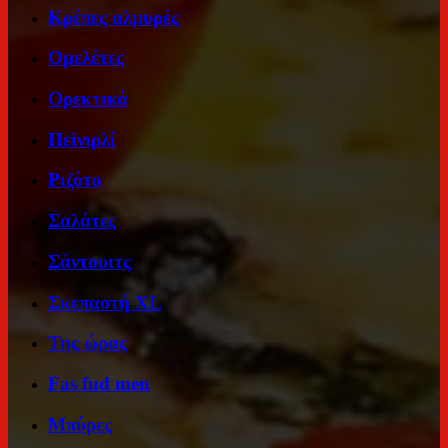
Κρέπες αλμυρές
Ομελέτες
Ορεκτικά
Πεϊνιρλί
Ριζότο
Σαλάτες
Σάντουιτς
Σκεπαστή ΧL
Της ώρας
Fas fud men
Μπύρες