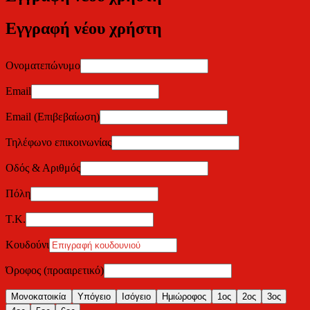
Εγγραφή νέου χρήστη
Ονοματεπώνυμο
Email
Email (Επιβεβαίωση)
Τηλέφωνο επικοινωνίας
Οδός & Αριθμός
Πόλη
Τ.Κ.
Κουδούνι
Όροφος (προαιρετικό)
Μονοκατοικία
Υπόγειο
Ισόγειο
Ημιώροφος
1ος
2ος
3ος