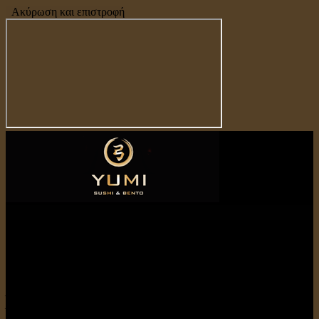
Ακύρωση και επιστροφή
YUMI
Sushi-Bento
Λεωφ. Σπύρου Κυπριανού 20
Λευκωσία