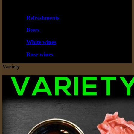
Ποτά
Refreshments
Beers
White wines
Rose wines
Variety