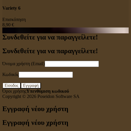
Variety 6
Επισκόπηση
8,90 €
Συνδεθείτε για να παραγγείλετε!
Συνδεθείτε για να παραγγείλετε!
Όνομα χρήστη (Email)
Κωδικός
Είσοδος
Εγγραφή
Όροι χρήσης
Υπενθύμιση κωδικού
Copyright © 2026
Poseidon Software SA
Εγγραφή νέου χρήστη
Εγγραφή νέου χρήστη