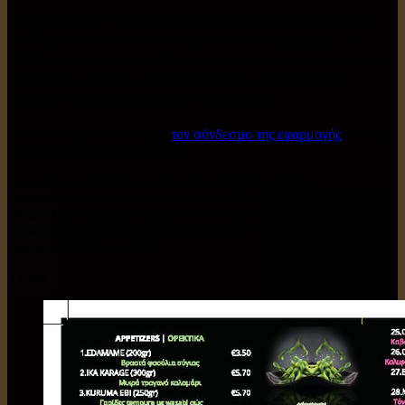
Σκανάρετε τον κωδικό που φαίνεται στην οθόνη σας
με iPhone ή iPad και κατεβάστε την εφαρμογή `e-
Delivery` απ' το App Store. Ανοίγοντας την εφαρμογή
σκανάρετε με την κάμερα σας άλλη μια φορά τον
κωδικό που φαίνεται στην οθόνη σας.
Εναλλακτικά, ακολουθήστε
τον σύνδεσμο της εφαρμογής
στο App
Store
(χειροκίνητη εγκατάσταση)
Οι χρήστες με iOS 11 και πάνω δε χρειάζεται να έχουν
εγκατεστημένη εφαρμογή ανάγνωσης QR Code. Ανοίγοντας την
κάμερα της συσκευής τους ακολουθούν την όλη διαδικασία, οι
υπόλοιποι μπορούν να αναζητήσουν μία απ' τις διαθέσιμες QR
εφαρμογές στο App Store!
YUMI