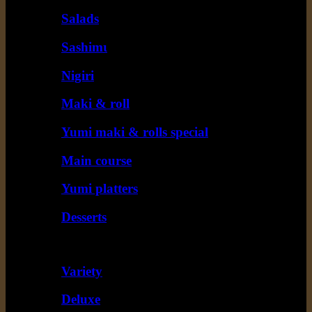
Salads
Sashimι
Nigiri
Maki & roll
Yumi maki & rolls special
Main course
Yumi platters
Desserts
Best buy combos
Variety
Deluxe