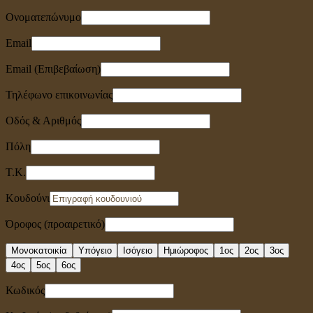
Ονοματεπώνυμο
Email
Email (Επιβεβαίωση)
Τηλέφωνο επικοινωνίας
Οδός & Αριθμός
Πόλη
Τ.Κ.
Κουδούνι
Όροφος (προαιρετικό)
Μονοκατοικία
Υπόγειο
Ισόγειο
Ημιώροφος
1ος
2ος
3ος
4ος
5ος
6ος
Κωδικός