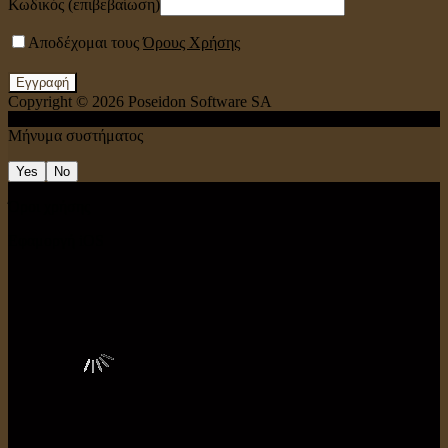
Κωδικός (επιβεβαίωση)
Αποδέχομαι τους
Όρους Χρήσης
Εγγραφή
Copyright © 2026
Poseidon Software SA
Μήνυμα συστήματος
Yes
No
Όροι χρήσης
Εφαμοργή iOS