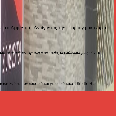
απ' το App Store. Ανοίγοντας την εφαρμογή σκανάρετε
ους ακολουθούν την όλη διαδικασία, οι υπόλοιποι μπορούν να
α απολαύστε τον ποιοτικό και γευστικό καφέ Dimello.H εμπειρία