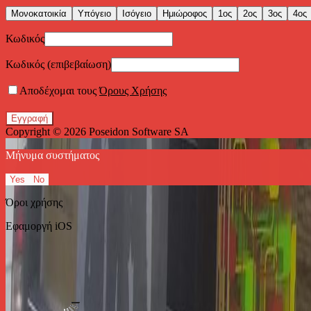
Μονοκατοικία
Υπόγειο
Ισόγειο
Ημιώροφος
1ος
2ος
3ος
4ος
Κωδικός
Κωδικός (επιβεβαίωση)
Αποδέχομαι τους
Όρους Χρήσης
Εγγραφή
Copyright © 2026
Poseidon Software SA
Μήνυμα συστήματος
Yes
No
Όροι χρήσης
Εφαμοργή iOS