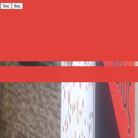
5ος
6ος