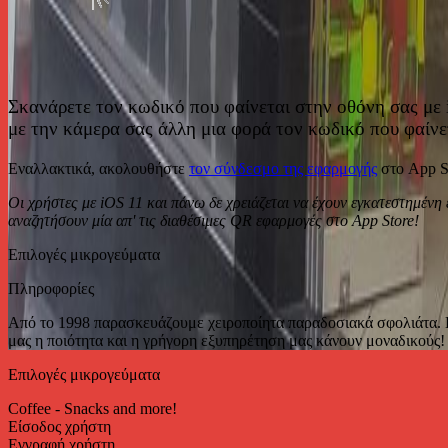
Σκανάρετε τον κωδικό που φαίνεται στην οθόνη σας με 
με την κάμερα σας άλλη μια φορά τον κωδικό που φαίνε
Εναλλακτικά, ακολουθήστε
τον σύνδεσμο της εφαρμογής
στο App S
Οι χρήστες με iOS 11 και πάνω δε χρειάζεται να έχουν εγκατεστημέν
αναζητήσουν μία απ' τις διαθέσιμες QR εφαρμογές στο App Store!
Επιλογές μικρογεύματα
Πληροφορίες
Από το 1998 παρασκευάζουμε χειροποίητα παραδοσιακά σφολιάτα. Επ
μας η ποιότητα και η γρήγορη εξυπηρέτηση μας κάνουν μοναδικούς!
Επιλογές μικρογεύματα
Coffee - Snacks and more!
Είσοδος χρήστη
Εγγραφή χρήστη