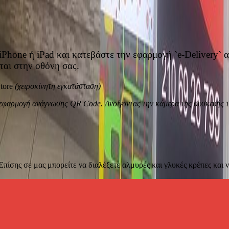
iPhone ή iPad και κατεβάστε την εφαρμογή `e-Delivery` 
ται στην οθόνη σας.
tore
(χειροκίνητη εγκατάσταση)
η εφαρμογή ανάγνωσης QR Code. Ανοίγοντας την κάμερα της συσκευής τ
ίσης σε μας μπορείτε να διαλέξετε αλμυρές και γλυκές κρέπες και ν