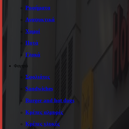
Ροφήματα
Αναψυκτικά
Χυμοί
Ποτά
Γλυκά
Φαγητό
Σφολιάτες
Sandwiches
Burger and hot dogs
Κρέπες αλμυρές
Κρέπες γλυκές