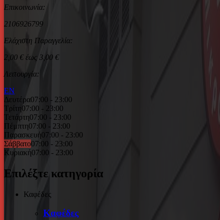
Επικοινωνία:
2106926799
Ελάχιστη Παραγγελία:
2,00 € έως 3,00 €
Λειτουργία:
EN
Δευτέρα
07:00 - 23:00
Τρίτη
07:00 - 23:00
Τετάρτη
07:00 - 23:00
Πέμπτη
07:00 - 23:00
Παρασκευή
07:00 - 23:00
Σάββατο
07:00 - 23:00
Κυριακή
07:00 - 23:00
Επιλέξτε κατηγορία
Καφέδες
Καφέδες