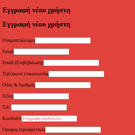
Εγγραφή νέου χρήστη
Εγγραφή νέου χρήστη
Ονοματεπώνυμο
Email
Email (Επιβεβαίωση)
Τηλέφωνο επικοινωνίας
Οδός & Αριθμός
Πόλη
Τ.Κ.
Κουδούνι
Όροφος (προαιρετικό)