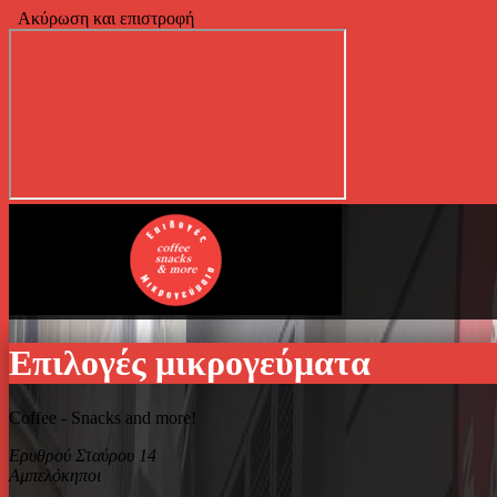
Ακύρωση και επιστροφή
Επιλογές μικρογεύματα
Coffee - Snacks and more!
Ερυθρού Σταύρου 14
Αμπελόκηποι