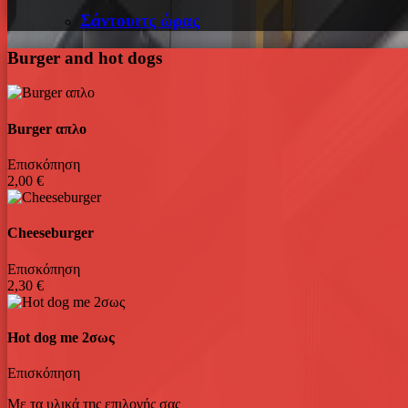
Σάντουιτς ώρας
Burger and hot dogs
Burger απλο
Επισκόπηση
2,00 €
Cheeseburger
Επισκόπηση
2,30 €
Hot dog me 2σως
Επισκόπηση
Με τα υλικά της επιλογής σας