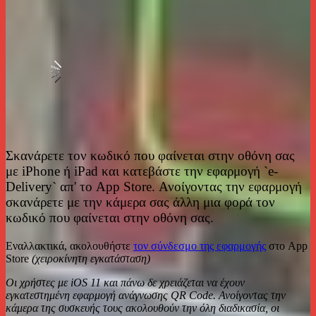
Σκανάρετε τον κωδικό που φαίνεται στην οθόνη σας
με iPhone ή iPad και κατεβάστε την εφαρμογή `e-
Delivery` απ' το App Store. Ανοίγοντας την εφαρμογή
σκανάρετε με την κάμερα σας άλλη μια φορά τον
κωδικό που φαίνεται στην οθόνη σας.
Εναλλακτικά, ακολουθήστε
τον σύνδεσμο της εφαρμογής
στο App
Store
(χειροκίνητη εγκατάσταση)
Οι χρήστες με iOS 11 και πάνω δε χρειάζεται να έχουν
εγκατεστημένη εφαρμογή ανάγνωσης QR Code. Ανοίγοντας την
κάμερα της συσκευής τους ακολουθούν την όλη διαδικασία, οι