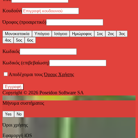
Κουδούνι
Όροφος (προαιρετικό)
Μονοκατοικία
Υπόγειο
Ισόγειο
Ημιώροφος
1ος
2ος
3ος
4ος
5ος
6ος
Κωδικός
Κωδικός (επιβεβαίωση)
Αποδέχομαι τους
Όρους Χρήσης
Εγγραφή
Copyright © 2026
Poseidon Software SA
Μήνυμα συστήματος
Yes
No
Όροι χρήσης
Εφαμοργή iOS