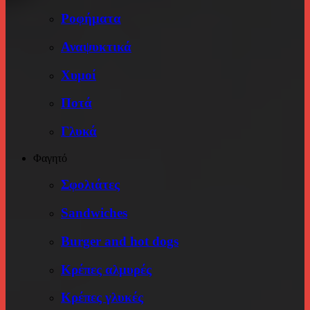
Ροφήματα
Αναψυκτικά
Χυμοί
Ποτά
Γλυκά
Φαγητό
Σφολιάτες
Sandwiches
Burger and hot dogs
Κρέπες αλμυρές
Κρέπες γλυκές