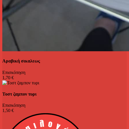
Αραβική σικαλεως
Επισκόπηση
1,70 €
Τοστ ζαμπον τυρι
Επισκόπηση
1,50 €