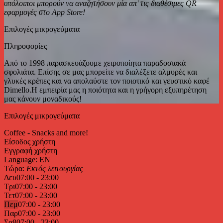
υπόλοιποι μπορούν να αναζητήσουν μία απ' τις διαθέσιμες QR
εφαρμογές στο App Store!
Επιλογές μικρογεύματα
Πληροφορίες
Από το 1998 παρασκευάζουμε χειροποίητα παραδοσιακά
σφολιάτα. Επίσης σε μας μπορείτε να διαλέξετε αλμυρές και
γλυκές κρέπες και να απολαύστε τον ποιοτικό και γευστικό καφέ
Dimello.H εμπειρία μας η ποιότητα και η γρήγορη εξυπηρέτηση
μας κάνουν μοναδικούς!
Επιλογές μικρογεύματα
Coffee - Snacks and more!
Είσοδος χρήστη
Εγγραφή χρήστη
Language: EN
Τώρα:
Εκτός λειτουργίας
Δευ
07:00 - 23:00
Τρι
07:00 - 23:00
Τετ
07:00 - 23:00
Πεμ
07:00 - 23:00
Παρ
07:00 - 23:00
Σαβ
07:00 - 23:00