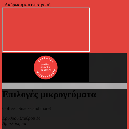
Ακύρωση και επιστροφή
Επιλογές μικρογεύματα
Coffee - Snacks and more!
Ερυθρού Σταύρου 14
Αμπελόκηποι