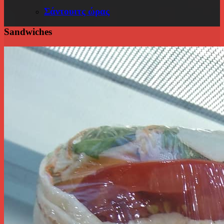
Σάντουιτς ώρας
Sandwiches